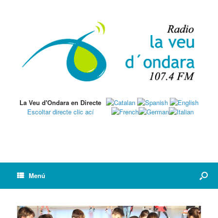
La Veu d'Ondara en Directe
Escoltar directe clic ací
Menú