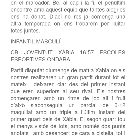
en el marcador. Be, al cap i la fi, el penúltim
encontre amb aquest equip que tantes alegries
ens ha donat. D’ací no res ja comença una
altra temporada on ens trobarem per lluitar
totes juntes.
INFANTIL MASCULÍ
CB JOVENTUT XÀBIA 16-57 ESCOLES
ESPORTIVES ONDARA
Partit disputat diumenge de matí a Xàbia on els
nostres realitzaren un gran partit durant tot el
mateix i deixaren clar des del primer instant
que eren superiors al seu rival. Els nostres
començaren amb un ritme de joc alt i fruit
d’això s’aconseguia un parcial de 0-12
maquillat amb un triple a l’últim instant del
primer quart pels de Xàbia. El segon quart fou
el menys vistós de tots, amb només dos punts
anotats i amb desencert de cara a cistella, tot i