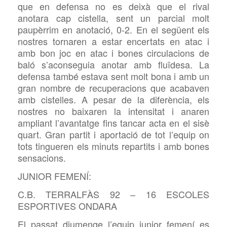
que en defensa no es deixà que el rival
anotara cap cistella, sent un parcial molt
paupèrrim en anotació, 0-2. En el següent els
nostres tornaren a estar encertats en atac i
amb bon joc en atac i bones circulacions de
baló s’aconseguia anotar amb fluïdesa. La
defensa també estava sent molt bona i amb un
gran nombre de recuperacions que acabaven
amb cistelles. A pesar de la diferència, els
nostres no baixaren la intensitat i anaren
ampliant l’avantatge fins tancar acta en el sisè
quart. Gran partit i aportació de tot l’equip on
tots tingueren els minuts repartits i amb bones
sensacions.
JUNIOR FEMENÍ:
C.B. TERRALFÀS 92 – 16 ESCOLES
ESPORTIVES ONDARA
El passat diumenge l’equip junior femení es