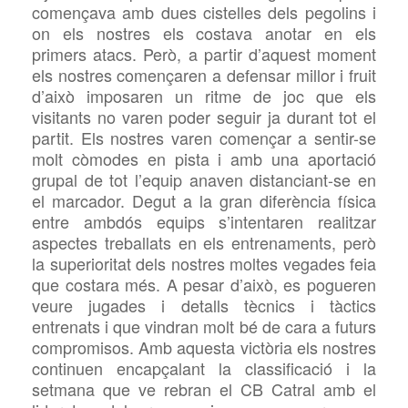
començava amb dues cistelles dels pegolins i
on els nostres els costava anotar en els
primers atacs. Però, a partir d’aquest moment
els nostres començaren a defensar millor i fruit
d’això imposaren un ritme de joc que els
visitants no varen poder seguir ja durant tot el
partit. Els nostres varen començar a sentir-se
molt còmodes en pista i amb una aportació
grupal de tot l’equip anaven distanciant-se en
el marcador. Degut a la gran diferència física
entre ambdós equips s’intentaren realitzar
aspectes treballats en els entrenaments, però
la superioritat dels nostres moltes vegades feia
que costara més. A pesar d’això, es pogueren
veure jugades i detalls tècnics i tàctics
entrenats i que vindran molt bé de cara a futurs
compromisos. Amb aquesta victòria els nostres
continuen encapçalant la classificació i la
setmana que ve rebran el CB Catral amb el