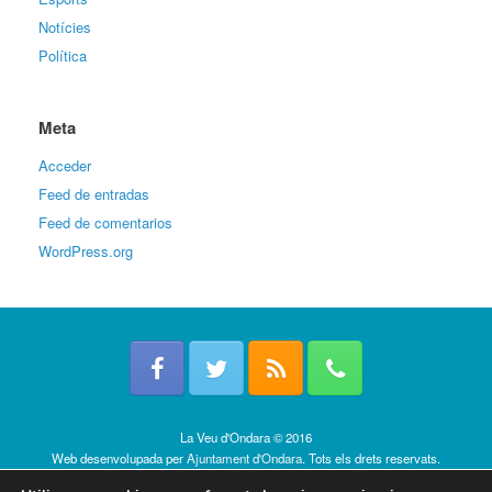
Notícies
Política
Meta
Acceder
Feed de entradas
Feed de comentarios
WordPress.org
La Veu d'Ondara © 2016
Web desenvolupada per
Ajuntament d'Ondara
. Tots els drets reservats.
Política de cookies