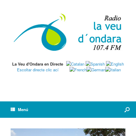
La Veu d'Ondara en Directe
Escoltar directe clic ací
Menú