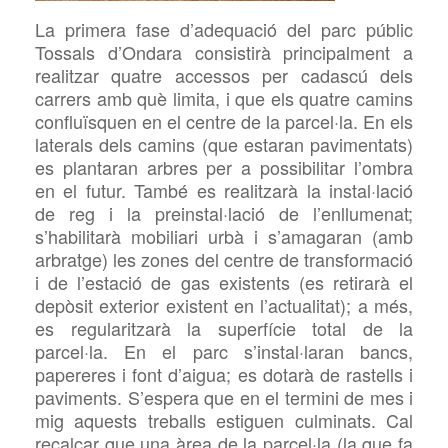
La primera fase d’adequació del parc públic
Tossals d’Ondara consistirà principalment a
realitzar quatre accessos per cadascú dels
carrers amb què limita, i que els quatre camins
confluïsquen en el centre de la parcel·la. En els
laterals dels camins (que estaran pavimentats)
es plantaran arbres per a possibilitar l’ombra
en el futur. També es realitzarà la instal·lació
de reg i la preinstal·lació de l’enllumenat;
s’habilitarà mobiliari urbà i s’amagaran (amb
arbratge) les zones del centre de transformació
i de l’estació de gas existents
(
es retirarà el
depòsit exterior existent en l’actualitat); a més,
es regularitzarà la superfície total de la
parcel·la. En el parc s’instal·laran bancs,
papereres i font d’aigua; es dotarà de rastells i
paviments. S’espera que en el termini de mes i
mig aquests treballs estiguen culminats. Cal
recalcar que una àrea de la parcel·la (la que fa