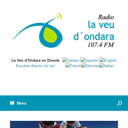
La Veu d'Ondara en Directe
Escoltar directe clic ací
Menú