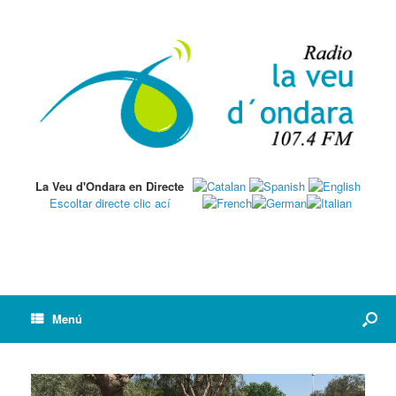
La Veu d'Ondara en Directe
Escoltar directe clic ací
Menú