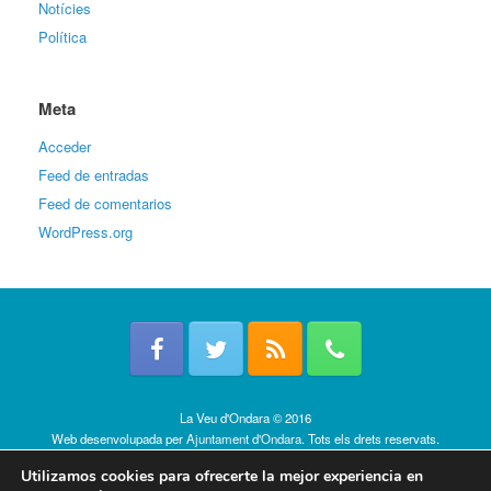
Notícies
Política
Meta
Acceder
Feed de entradas
Feed de comentarios
WordPress.org
La Veu d'Ondara © 2016
Web desenvolupada per
Ajuntament d'Ondara
. Tots els drets reservats.
Política de cookies
Utilizamos cookies para ofrecerte la mejor experiencia en