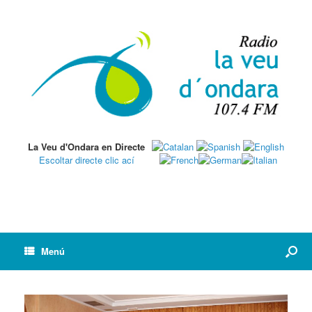
La Veu d'Ondara en Directe
Escoltar directe clic ací
Menú