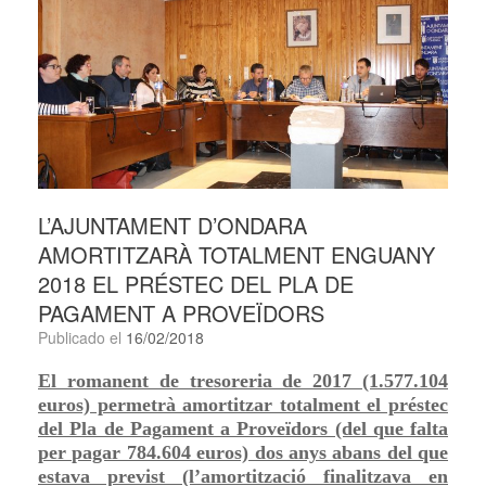
L’AJUNTAMENT D’ONDARA
AMORTITZARÀ TOTALMENT ENGUANY
2018 EL PRÉSTEC DEL PLA DE
PAGAMENT A PROVEÏDORS
Publicado el
16/02/2018
El romanent de tresoreria de 2017 (1.577.104
euros) permetrà amortitzar totalment el préstec
del Pla de Pagament a Proveïdors (del que falta
per pagar 784.604 euros) dos anys abans del que
estava previst (l’amortització finalitzava en