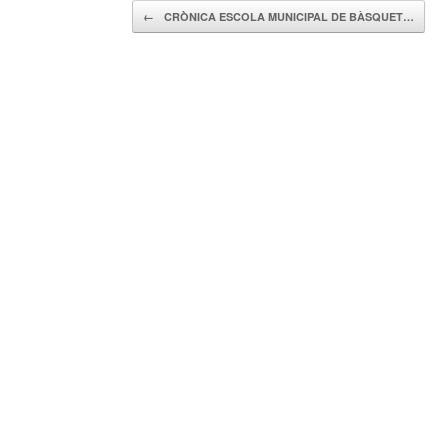
Navegador de artículos
←
CRÒNICA ESCOLA MUNICIPAL DE BÀSQUET…