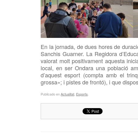
En la jornada, de dues hores de duració
Sanchis Guarner. La Regidora d’Educa
valorat molt positivament aquesta inici
local, en ser Ondara una població am
d’aquest esport (compta amb el trinqu
grossa»; i pistes de frontó), i que disp
Publicado en
Actualitat
,
Esports
.