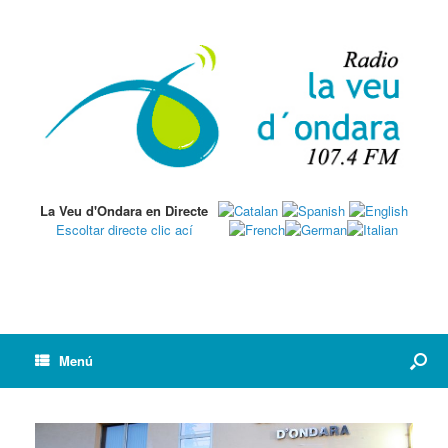
La Veu d'Ondara en Directe
Escoltar directe clic ací
Menú