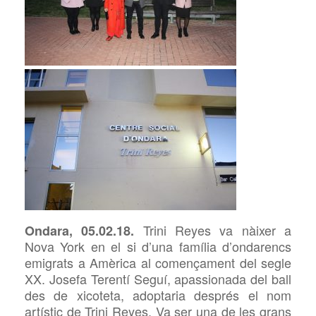
Trini Re
ye
s va nàixer a
Ondara, 05.02.18.
Nova York en el si d’una família d’ondarencs
emigrats a Amèrica al començament del segle
XX. Josefa Terentí
Seguí
, apassionada del ball
des de xicoteta, adoptaria després el nom
artístic de Trini Re
ye
s. Va ser una de les grans