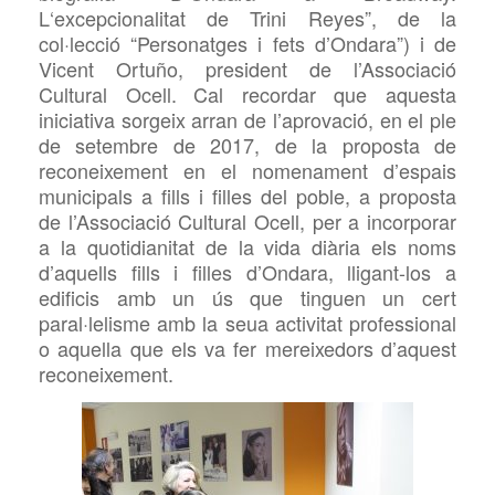
L
‘excepcionalitat de Trini Re
ye
s”, de la
col·lecció “Personatges i fets d’Ondara”)
i
de
Vicent Ortuño, president de l’Associació
Cultural Ocell.
Cal recordar que aquesta
iniciativa sorgeix arran de l’aprovació, en el ple
de setembre de 2017, de la proposta de
reconeixement en el nomenament d’espais
municipals a fills i filles del poble, a proposta
de l’Associació Cultural Ocell, per a incorporar
a la quotidianitat de la vida diària els noms
d’aque
ll
s fills i filles d’Ondara, lligant-los a
edificis amb un ús que tinguen un cert
paral·lelisme amb la seua activitat professional
o aquella que els va fer mereixedors d’aque
st
reconeixement.