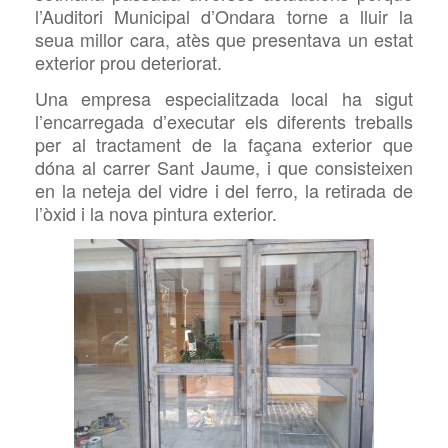
l’Auditori Municipal d’Ondara torne a lluir la
seua millor cara,
atès
que presentava un estat
exterior prou deteriorat.
U
na empresa especialitzada
local ha sigut
l’encarregada d’executar els diferents
treballs
per al tractament de la fa
çana
exterior que
dóna al carrer Sant Jaume, i que consisteixen
en la neteja del vidre i del ferro, la retirada de
l’òxid i la nova pintura exterior.