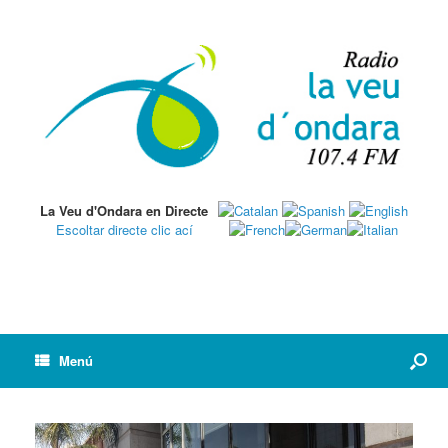
La Veu d'Ondara en Directe
Escoltar directe clic ací
Menú