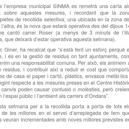
e l’empresa municipal SINMA es remetrà una carta al
mat sobre aquestes mesures, i recordant que la zon
pletes de recollida selectiva; una ubicada en la zona de
 l’altra, és la nova que estarà operativa des del dijous 1
e cantó carrer Roser (a menys de 3 minuts de l’ill
a, que deixarà d’estar operativa aquesta setmana).
Giner, ha recalcat que “s’està fent un esforç perquè e
e, i és en la gestió de residus on tant ajuntaments, co
tenim una responsabilitat comuna. Per això, els animem 
 residus, i contribuir així a reduir el cost que comport
es de casa el paper i cartó, plàstics, envasos metàl·lics 
fegint respecte a les mesures preses en el Centre Històri
 canvis poden causar confusió o molèsties, però creie
m l’espai públic i l’ambient als carrers d’Ondara”.
a setmana per a la recollida porta a porta de tots el
t de les millores en el servei d’arreplegada de fem qu
es veuran incrementades amb noves millores previstes e