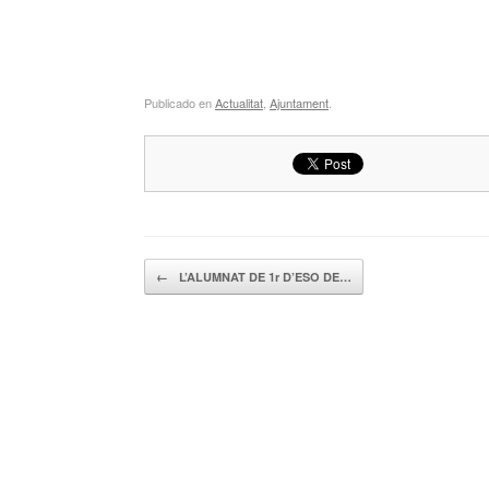
Publicado en
Actualitat
,
Ajuntament
.
Navegador de artículos
←
L’ALUMNAT DE 1r D’ESO DE…