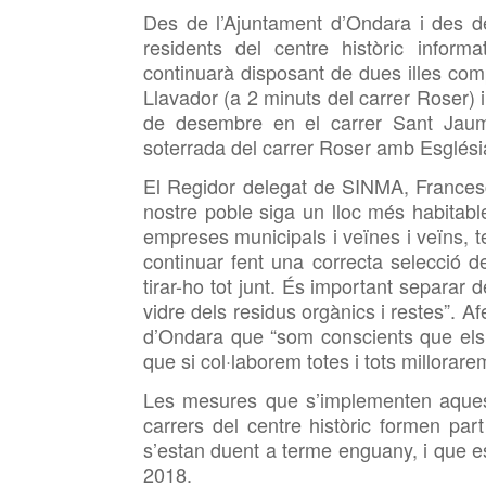
Des de l’Ajuntament d’Ondara i des d
residents del centre històric infor
continuarà disposant de dues illes com
Llavador (a 2 minuts del carrer Roser) i
de desembre en el carrer Sant Jaum
soterrada del carrer Roser amb Esglési
El Regidor delegat de SINMA, Francesc 
nostre poble siga un lloc més habitabl
empreses municipals i veïnes i veïns, 
continuar fent una correcta selecció de
tirar-ho tot junt. És important separar d
vidre dels residus orgànics i restes”. A
d’Ondara que “som conscients que els
que si col·laborem totes i tots millorare
Les mesures que s’implementen aquest
carrers del centre històric formen par
s’estan duent a terme enguany, i que 
2018.