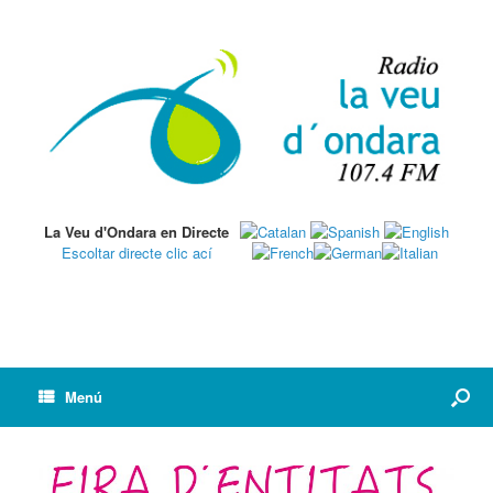
La Veu d'Ondara en Directe
Escoltar directe clic ací
Menú