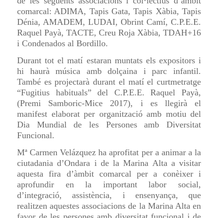
de les següents associacions i col·lectius d’àmbit
comarcal: ADIMA, Tapis Gata, Tapis Xàbia, Tapis
Dénia, AMADEM, LUDAI, Obrint Camí, C.P.E.E.
Raquel Payà, TACTE, Creu Roja Xàbia, TDAH+16
i Condenados al Bordillo.
Durant tot el matí estaran muntats els expositors i
hi haurà música amb dolçaina i parc infantil.
També es projectarà durant el matí el curtmetratge
“Fugitius habituals” del C.P.E.E. Raquel Payà,
(Premi Samboric-Mice 2017), i es llegirà el
manifest elaborat per organització amb motiu del
Dia Mundial de les Persones amb Diversitat
Funcional.
Mª Carmen Velázquez ha aprofitat per a animar a la
ciutadania d’Ondara i de la Marina Alta a visitar
aquesta fira d’àmbit comarcal per a conèixer i
aprofundir en la important labor social,
d’integració, assistència, i ensenyança, que
realitzen aquestes associacions de la Marina Alta en
favor de les persones amb diversitat funcional i de