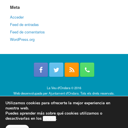
Meta
Acceder
Feed de entradas
Feed de comentarios
WordPress.org
La Veu d'Ondara © 2016
Web desenvolupada per
Ajuntament d'Ondara
. Tots els drets reservats.
Política de cookies
Utilizamos cookies para ofrecerte la mejor experiencia en
nuestra web.
Puedes aprender más sobre qué cookies utilizamos o
desactivarlas en los
ajustes
.