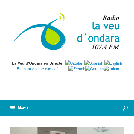
La Veu d'Ondara en Directe
Escoltar directe clic ací
Menú