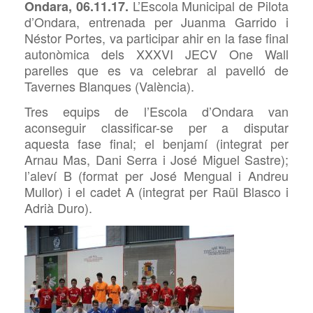
L’Escola Municipal de Pilota
Ondara, 06.11.17.
d’Ondara, entrenada per Juanma Garrido i
Néstor Portes, va participar ahir en la fase final
autonòmica dels XXXVI JECV One Wall
parelles que es va celebrar al pavelló de
Tavernes Blanques (València).
Tres equips de l’Escola d’Ondara van
aconseguir classificar-se per a disputar
aquesta fase final; el benjamí (integrat per
Arnau Mas, Dani Serra i José Miguel Sastre);
l’aleví B (format per José Mengual i Andreu
Mullor) i el cadet A (integrat per Raül Blasco i
Adrià Duro).