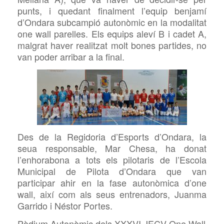
punts, i quedant finalment l’equip benjamí
d’Ondara subcampió autonòmic en la modalitat
one wall parelles. Els equips aleví B i cadet A,
malgrat haver realitzat molt bones partides, no
van poder arribar a la final.
Des de la Regidoria d’Esports d’Ondara, la
seua responsable, Mar Chesa, ha donat
l’enhorabona a tots els pilotaris de l’Escola
Municipal de Pilota d’Ondara que van
participar ahir en la fase autonòmica d’one
wall, així com als seus entrenadors, Juanma
Garrido i Néstor Portes.
Pòdium Autonòmic dels XXXVI JECV One Wall