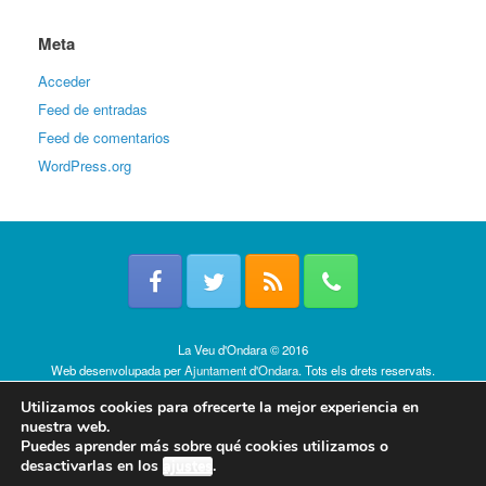
Meta
Acceder
Feed de entradas
Feed de comentarios
WordPress.org
La Veu d'Ondara © 2016
Web desenvolupada per
Ajuntament d'Ondara
. Tots els drets reservats.
Política de cookies
Utilizamos cookies para ofrecerte la mejor experiencia en
nuestra web.
Puedes aprender más sobre qué cookies utilizamos o
desactivarlas en los
ajustes
.