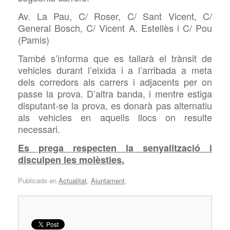
Av. La Pau, C/ Roser, C/ Sant Vicent, C/
General Bosch, C/ Vicent A. Estellès i C/ Pou
(Pamis)
També s’informa que es tallarà el trànsit de
vehicles durant l’eixida i a l’arribada a meta
dels corredors als carrers i adjacents per on
passe la prova. D’altra banda, i mentre estiga
disputant-se la prova, es donarà pas alternatiu
als vehicles en aquells llocs on resulte
necessari.
Es prega respecten la senyalització i
disculpen les molèsties.
Publicado en
Actualitat
,
Ajuntament
.