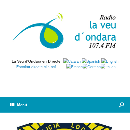
La Veu d'Ondara en Directe
Escoltar directe clic ací
Menú