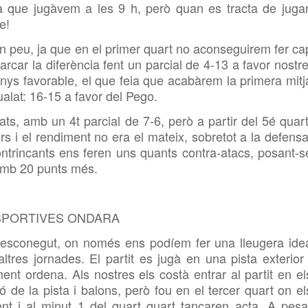
 que jugàvem a les 9 h, però quan es tracta de jugar
e!
 peu, ja que en el primer quart no aconseguirem fer ca
rcar la diferència fent un parcial de 4-13 a favor nostre
enys favorable, el que feia que acabàrem la primera mitj
alat: 16-15 a favor del Pego.
s, amb un 4t parcial de 7-6, però a partir del 5é quart
s i el rendiment no era el mateix, sobretot a la defensa
contrincants ens feren uns quants contra-atacs, posant-s
t amb 20 punts més.
SPORTIVES ONDARA
l desconegut, on només ens podíem fer una lleugera ide
altres jornades. El partit es jugà en una pista exterior 
t ordena. Als nostres els costà entrar al partit en el
ó de la pista i balons, però fou en el tercer quart on el
ment i al minut 1 del quart quart tancaren acta. A pesa