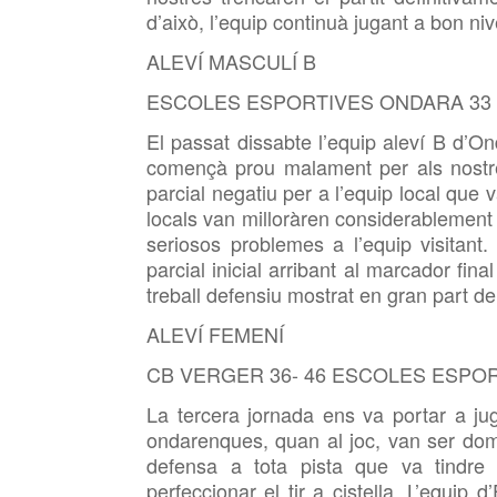
d’això, l’equip continuà jugant a bon niv
ALEVÍ MASCULÍ B
ESCOLES ESPORTIVES ONDARA 33 –
El passat dissabte l’equip aleví B d’O
començà prou malament per als nostr
parcial negatiu per a l’equip local que v
locals van milloràren considerablement 
seriosos problemes a l’equip visitant
parcial inicial arribant al marcador fina
treball defensiu mostrat en gran part del
ALEVÍ FEMENÍ
CB VERGER 36- 46 ESCOLES ESPO
La tercera jornada ens va portar a jug
ondarenques, quan al joc, van ser domi
defensa a tota pista que va tindre 
perfeccionar el tir a cistella. L’equip 