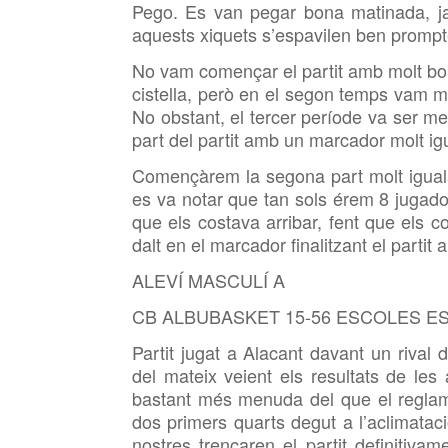
Pego. Es van pegar bona matinada, ja
aquests xiquets s’espavilen ben prompt
No vam començar el partit amb molt bon
cistella, però en el segon temps vam ma
No obstant, el tercer període va ser m
part del partit amb un marcador molt igu
Començàrem la segona part molt igualat
es va notar que tan sols érem 8 jugador
que els costava arribar, fent que els 
dalt en el marcador finalitzant el parti
ALEVÍ MASCULÍ A
CB ALBUBASKET 15-56 ESCOLES E
Partit jugat a Alacant davant un riva
del mateix veient els resultats de les 
bastant més menuda del que el reglamen
dos primers quarts degut a l’aclimataci
nostres trencaren el partit definitiva