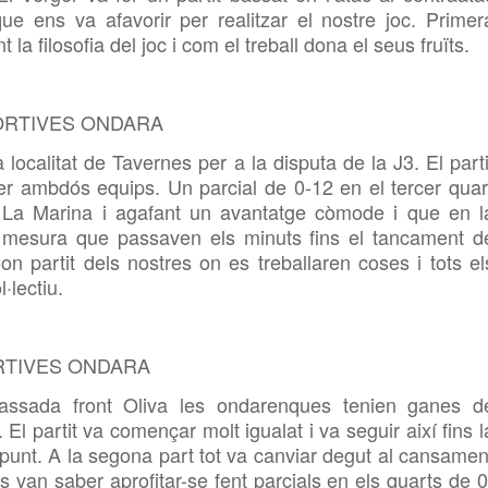
e ens va afavorir per realitzar el nostre joc. Primer
la filosofia del joc i com el treball dona el seus fruïts.
ORTIVES ONDARA
 localitat de Tavernes per a la disputa de la J3. El parti
er ambdós equips. Un parcial de 0-12 en el tercer quar
e La Marina i agafant un avantatge còmode i que en l
 mesura que passaven els minuts fins el tancament d
Bon partit dels nostres on es treballaren coses i tots el
·lectiu.
RTIVES ONDARA
ssada front Oliva les ondarenques tenien ganes d
El partit va començar molt igualat i va seguir així fins l
 punt. A la segona part tot va canviar degut al cansamen
 van saber aprofitar-se fent parcials en els quarts de 0