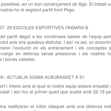
es possibles ,en un bon començament de lliga. El treball v
ostrar-ho el següent partit front Pego.
67- 29 ESCOLES ESPORTIVES ONDARA B
 del partit degut a les nombroses baixes de l’equip per
dut sols ens quedava disfrutar. I així va ser, un encontr
raren l’evolució en els entrenament i els conceptes j
 marge en defensa sense pressionar i els nostres h
 i bones cistelles.
6– ACTUALIA SIGMA ALBUBASKET A 51
fort i intens amb el qual el nostre equip estava empatat 
 igualat i així fou al primer quart que acabà amb 22-18 pe
ina realitzaren el millor bàsquet amb una defensa mol