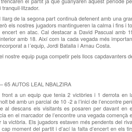
e trencaren el partit ja que guanyaren aquest període pe
ranquil·litzador.
l llarg de la segona part continuà defenent amb una gra
erò els nostres jugadors mantingueren la calma i fins i to
 encert en atac. Cal destacar a David Pascual amb 1
 interior amb 18. Així com la cada vegada més importan
corporat a l´equip, Jordi Batalla i Arnau Costa.
el nostre equip puga competir pels llocs capdavanters d
 65 AUTOS LEAL NBALZIRA
ront a un equip que tenia 2 victòries i 1 derrota en l
lt bé amb un parcial de 10 -2 a l’inici de l’encontre per
n que al descans els visitants es posaren per davant en e
ència en el marcador de l’encontre una vegada començà e
 la victòria. Els jugadors estaven més pendents del riva
ap moment del partit i d’ací la falta d’encert en els tir