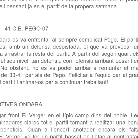
ell pensant ja en el partit de la propera setmana.
 41 C.B. PEGO 07
ndara es va enfrontar al sempre complicat Pego. El parti
es, amb un defensa despistada, el que va provocar u
a arrastrar la resta del partit. A partir del segon quart el
el seu nivell tan defensiu com ofensiu arribant posant e
. No obstant, no es va poder arribar a remuntar el ma
l de 33-41 per als de Pego. Felicitar a l’equip per el gra
 partit i animar-os per a continuar treballant!
RTIVES ONDARA
ar front El Verger en el típic camp dins del poble. Le
nadores clares tot el partit tornant a realitzar una bon
beneficis. Quan a l’encert anotador encara els falt
d’El Verger va fer un partit bassat en l’atac al contraata