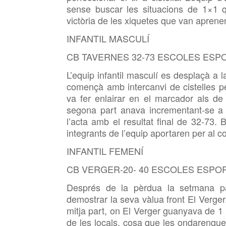
sense buscar les situacions de 1×1 qu
victòria de les xiquetes que van aprenent 
INFANTIL MASCULÍ
CB TAVERNES 32-73 ESCOLES ESP
L’equip infantil masculí es desplaçà a la
començà amb intercanvi de cistelles p
va fer enlairar en el marcador als d
segona part anava incrementant-se a
l’acta amb el resultat final de 32-73. 
integrants de l’equip aportaren per al col
INFANTIL FEMENÍ
CB VERGER-20- 40 ESCOLES ESPO
Després de la pèrdua la setmana pa
demostrar la seva vàlua front El Verger. 
mitja part, on El Verger guanyava de 1
de les locals, cosa que les ondarenques