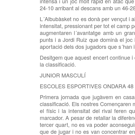
intensa i un joc molt ràpid en atac qu
24-10 arribant al descans amb un 46-28 t
L´Albubàsket no es donà per vençut i a
intensitat, pressionant per tot el camp p
augmentaren l´avantatge amb un gran
punts i a Jordi Ruiz que dominà el joc
aportació dels dos jugadors que s´han in
Desitgem que aquest encert continue i 
la classificació.
JUNIOR MASCULÍ
ESCOLES ESPORTIVES ONDARA 48 –
Primera jornada que jugàvem en casa f
classificació. Els nostres Començaren mo
el físic i la intensitat del rival fere
marcador. A pesar de retallar la difer
tercer quart, no es va poder aconseguir
que de jugar i no es van concentrar en c