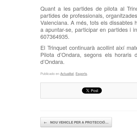
Quant a les partides de pilota al Tri
partides de professionals, organitzade
Valenciana. A més, tots els dissabtes 
a apuntar-se, participar en partides i 
607364935.
El Trinquet continuarà acollint així ma
Pilota d’Ondara, segons els horaris 
d’Ondara.
Publicado en
Actualitat
,
Esports
.
Navegador de artículos
←
NOU VEHICLE PER A PROTECCIÓ…