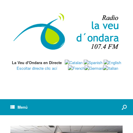
La Veu d'Ondara en Directe
Escoltar directe clic ací
Menú