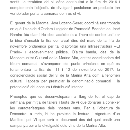
sentit, la temàtica del vi dóna continuïtat a la fira de 2016 i
complementa l’objectiu de divulgar i posicionar un producte tan
vertebrador per a la comarca com és el vi.
El gerent de la Macma, Jovi Lozano-Seser, coordinà una trobada
en què l’alcalde d’Ondara i regidor de Promoció Econòmica José
Ramiro féu d’amfitrió dels assistents a l’hora de contextualitzar
la idea d’encabir la fira comarcal dins del marc de la fira de
novembre ondarenca per tal d’aprofitar una infraestructura –El
Prado– i esdeveniment públics. D’altra banda, des de la
Mancomunitat Cultural de la Marina Alta, entitat coordinadora del
fòrum comarcal, s’avançaren els punts principals en què es
fonamentarà la fira de l’11 i 12 de novembre de 2017: la
conscienciació social del vi de la Marina Alta com a fenomen
cultural, l’aposta per prestigiar la denominació comarcal i la
potenciació del consum i distribució interior.
Preceptes que es desenvoluparan al llarg de tot el cap de
setmana per mitjà de tallers i tasts de vi que donaran a conéixer
les característiques dels nostres vins. Per a l’obertura de
l’encontre, a més, hi ha prevista la lectura i signatura d’un
Manifest pel Vi que serà el document des del qual bastir una
campanya per a la divulgació dels vins de la Marina Alta.