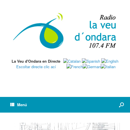
La Veu d'Ondara en Directe
Escoltar directe clic ací
Menú