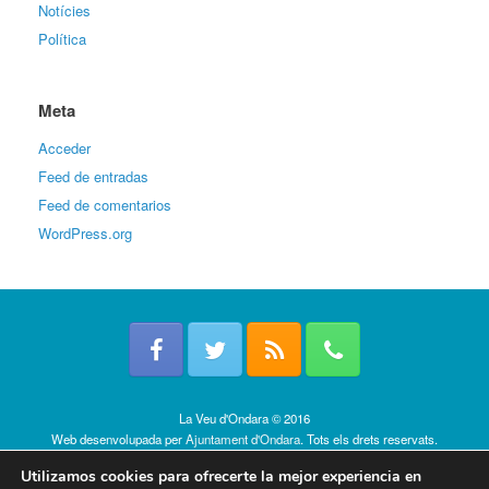
Notícies
Política
Meta
Acceder
Feed de entradas
Feed de comentarios
WordPress.org
La Veu d'Ondara © 2016
Web desenvolupada per
Ajuntament d'Ondara
. Tots els drets reservats.
Política de cookies
Utilizamos cookies para ofrecerte la mejor experiencia en