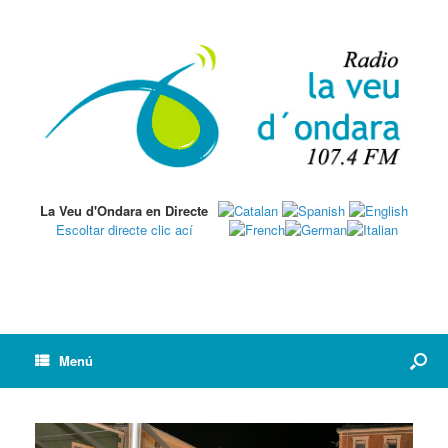
La Veu d'Ondara en Directe
Escoltar directe clic ací
Menú