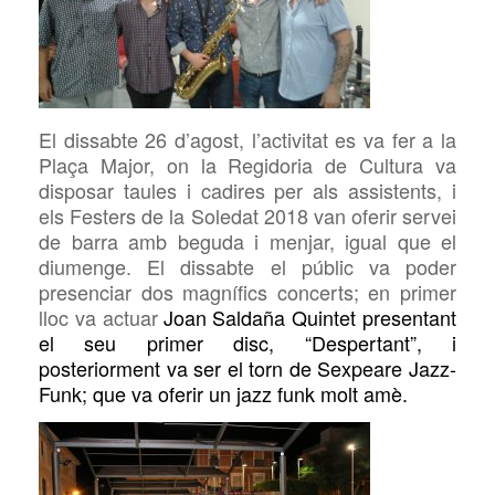
El dissabte 2
6
d’agost, l’activitat
es va
fer a
la
Plaça Major, on la Regidoria de Cultura va
disposar taules i cadires per als assistents, i
els Festers de la Soleda
t
2018 van oferir servei
de barra amb beguda i menjar, igual que el
diumenge. El dissabte el públic va poder
presenciar dos
magnífics
concerts; en primer
lloc va actuar
Joan Saldaña Quintet presentant
el seu primer disc, “Despertant”, i
posteriorment va ser el torn de
Sexpeare Jazz-
Funk;
que va oferir
un jazz funk molt
amè
.