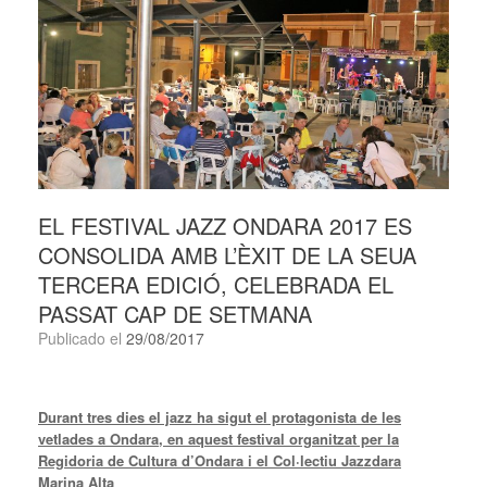
EL FESTIVAL JAZZ ONDARA 2017 ES
CONSOLIDA AMB L’ÈXIT DE LA SEUA
TERCERA EDICIÓ, CELEBRADA EL
PASSAT CAP DE SETMANA
Publicado el
29/08/2017
Durant tres dies el jazz ha sigut el protagonista de les
vetlades a Ondara, en aquest festival organitzat per la
Regidoria de Cultura d’Ondara i el Col·lectiu Jazzdara
Marina Alta