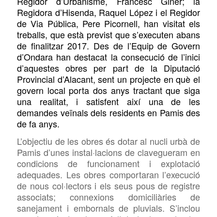
Regidor d’Urbanisme, Francesc Giner; la
Regidora d’Hisenda, Raquel López i el Regidor
de Via Pública, Pere Picornell, han visitat els
treballs, que està previst que s’executen abans
de finalitzar 2017. Des de l’Equip de Govern
d’Ondara han destacat la consecució de l’inici
d’aquestes obres per part de la Diputació
Provincial d’Alacant, sent un projecte en què el
govern local porta dos anys tractant que siga
una realitat, i satisfent així una de les
demandes veïnals dels residents en Pamis des
de fa anys.
L’objectiu de les obres és dotar al nucli urbà de
Pamis d’unes instal·lacions de clavegueram en
condicions de funcionament i explotació
adequades. Les obres comportaran l’execució
de nous col·lectors i els seus pous de registre
associats; connexions domiciliàries de
sanejament i embornals de pluvials. S’inclou