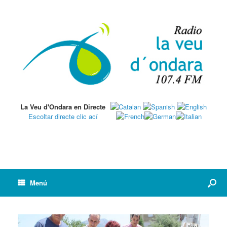
La Veu d'Ondara en Directe
Escoltar directe clic ací
Menú