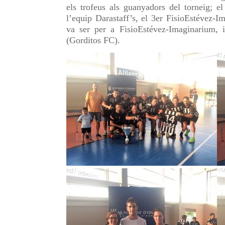
els trofeus als guanyadors del torneig; e
l’equip Darastaff’s, el 3er FisioEstévez-I
va ser per a FisioEstévez-Imaginarium,
(Gorditos FC).