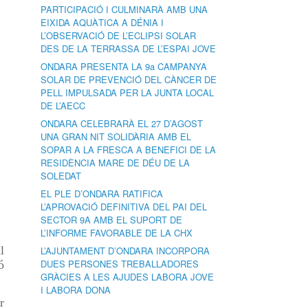
PARTICIPACIÓ I CULMINARÀ AMB UNA
EIXIDA AQUÀTICA A DÉNIA I
L’OBSERVACIÓ DE L’ECLIPSI SOLAR
DES DE LA TERRASSA DE L’ESPAI JOVE
ONDARA PRESENTA LA 9a CAMPANYA
SOLAR DE PREVENCIÓ DEL CÀNCER DE
PELL IMPULSADA PER LA JUNTA LOCAL
DE L’AECC
ONDARA CELEBRARÀ EL 27 D’AGOST
UNA GRAN NIT SOLIDÀRIA AMB EL
SOPAR A LA FRESCA A BENEFICI DE LA
RESIDÈNCIA MARE DE DÉU DE LA
SOLEDAT
EL PLE D’ONDARA RATIFICA
L’APROVACIÓ DEFINITIVA DEL PAI DEL
SECTOR 9A AMB EL SUPORT DE
L’INFORME FAVORABLE DE LA CHX
l
L’AJUNTAMENT D’ONDARA INCORPORA
DUES PERSONES TREBALLADORES
ó
GRÀCIES A LES AJUDES LABORA JOVE
I LABORA DONA
r