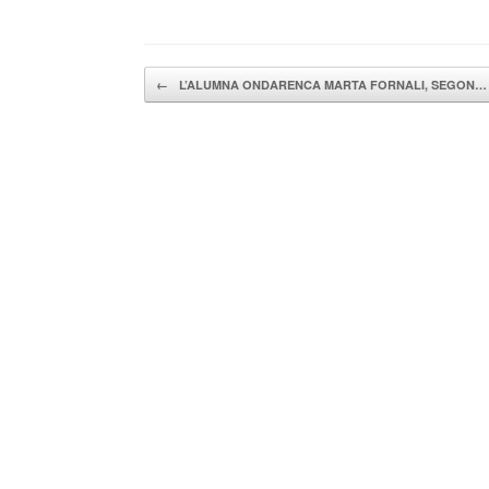
Navegador de artículos
←
L’ALUMNA ONDARENCA MARTA FORNALI, SEGON…