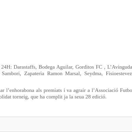
es 24H: Darastaffs, Bodega Aguilar, Gorditos FC , L’Avinguda
F Sambori, Zapateria Ramon Marsal, Seydma, Fisioestevez
r l’enhorabona als premiats i va agrair a l’Associació Futbo
lidat torneig, que ha complit ja la seua 28 edició.