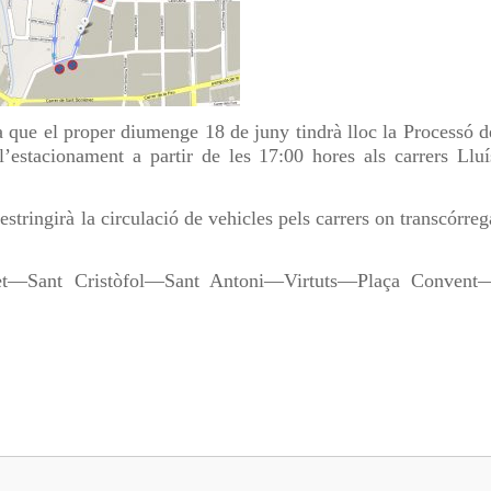
 que el proper diumenge 18 de juny tindrà lloc la Processó d
l’estacionament a partir de les 17:00 hores als carrers Lluí
estringirà la circulació de vehicles pels carrers on transcórreg
et—Sant Cristòfol—Sant Antoni—Virtuts—Plaça Convent