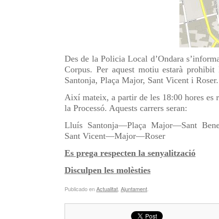
Des de la Policia Local d’Ondara s’informa
Corpus. Per aquest motiu estarà prohibit 
Santonja, Plaça Major, Sant Vicent i Roser.
Així mateix, a partir de les 18:00 hores es r
la Processó. Aquests carrers seran:
Lluís Santonja—Plaça Major—Sant Ben
Sant Vicent—Major—Roser
Es prega respecten la senyalització
Disculpen les molèsties
Publicado en
Actualitat
,
Ajuntament
.