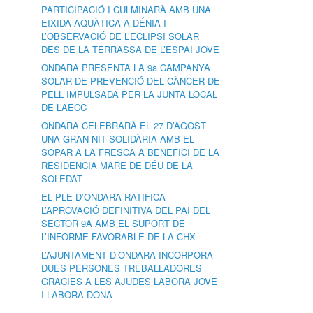
PARTICIPACIÓ I CULMINARÀ AMB UNA
EIXIDA AQUÀTICA A DÉNIA I
L’OBSERVACIÓ DE L’ECLIPSI SOLAR
DES DE LA TERRASSA DE L’ESPAI JOVE
ONDARA PRESENTA LA 9a CAMPANYA
SOLAR DE PREVENCIÓ DEL CÀNCER DE
PELL IMPULSADA PER LA JUNTA LOCAL
DE L’AECC
ONDARA CELEBRARÀ EL 27 D’AGOST
UNA GRAN NIT SOLIDÀRIA AMB EL
SOPAR A LA FRESCA A BENEFICI DE LA
RESIDÈNCIA MARE DE DÉU DE LA
SOLEDAT
EL PLE D’ONDARA RATIFICA
L’APROVACIÓ DEFINITIVA DEL PAI DEL
SECTOR 9A AMB EL SUPORT DE
L’INFORME FAVORABLE DE LA CHX
L’AJUNTAMENT D’ONDARA INCORPORA
DUES PERSONES TREBALLADORES
GRÀCIES A LES AJUDES LABORA JOVE
I LABORA DONA