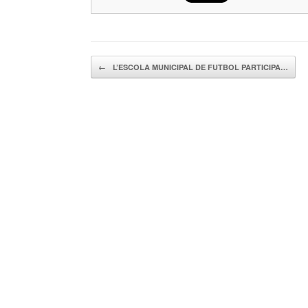
Navegador de artículos
←
L’ESCOLA MUNICIPAL DE FUTBOL PARTICIPA…