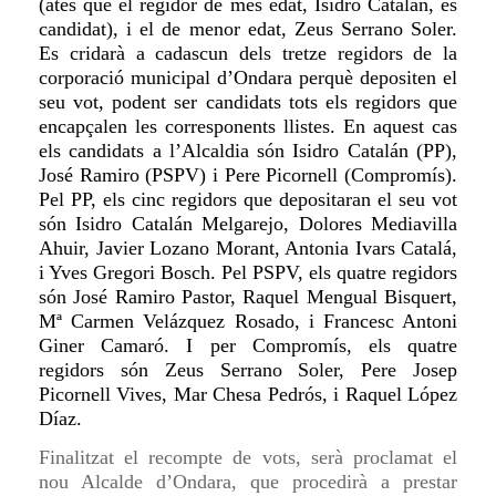
(atés que el regidor de més edat, Isidro Catalán, és
candidat), i el de menor edat, Zeus Serrano Soler.
Es cridarà a cadascun dels tretze regidors de la
corporació municipal d’Ondara perquè depositen el
seu vot, podent ser candidats tots els regidors que
encapçalen les corresponents llistes. En aquest cas
els candidats a l’Alcaldia són Isidro Catalán (PP),
José Ramiro (PSPV) i Pere Picornell (Compromís).
Pel PP, els cinc regidors que depositaran el seu vot
són Isidro Catalán Melgarejo, Dolores Mediavilla
Ahuir, Javier Lozano Morant, Antonia Ivars Catalá,
i Yves Gregori Bosch. Pel PSPV, els quatre regidors
són José Ramiro Pastor, Raquel Mengual Bisquert,
Mª Carmen Velázquez Rosado, i Francesc Antoni
Giner Camaró. I per Compromís, els quatre
regidors són
Zeus Serrano Soler, Pere Josep
Picornell Vives, Mar Chesa Pedrós, i Raquel López
Díaz.
Finalitzat el recompte de vots, serà proclamat el
nou Alcalde d’Ondara, que procedirà a prestar