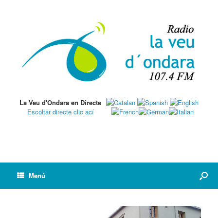
La Veu d'Ondara en Directe
Escoltar directe clic ací
Menú