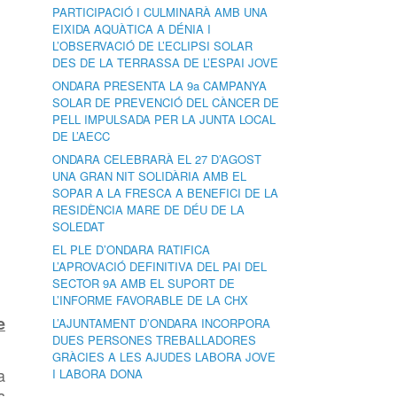
PARTICIPACIÓ I CULMINARÀ AMB UNA
EIXIDA AQUÀTICA A DÉNIA I
L’OBSERVACIÓ DE L’ECLIPSI SOLAR
DES DE LA TERRASSA DE L’ESPAI JOVE
ONDARA PRESENTA LA 9a CAMPANYA
SOLAR DE PREVENCIÓ DEL CÀNCER DE
PELL IMPULSADA PER LA JUNTA LOCAL
DE L’AECC
ONDARA CELEBRARÀ EL 27 D’AGOST
UNA GRAN NIT SOLIDÀRIA AMB EL
SOPAR A LA FRESCA A BENEFICI DE LA
RESIDÈNCIA MARE DE DÉU DE LA
SOLEDAT
EL PLE D’ONDARA RATIFICA
L’APROVACIÓ DEFINITIVA DEL PAI DEL
SECTOR 9A AMB EL SUPORT DE
L’INFORME FAVORABLE DE LA CHX
e
L’AJUNTAMENT D’ONDARA INCORPORA
DUES PERSONES TREBALLADORES
GRÀCIES A LES AJUDES LABORA JOVE
a
I LABORA DONA
s