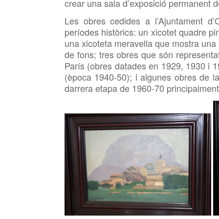
crear una sala d’exposició permanent ded
Les obres cedides a l’Ajuntament d’O
períodes històrics: un xicotet quadre p
una xicoteta meravella que mostra una
de fons; tres obres que són representa
París (obres datades en 1929, 1930 i 193
(època 1940-50); i algunes obres de la 
darrera etapa de 1960-70 principalment