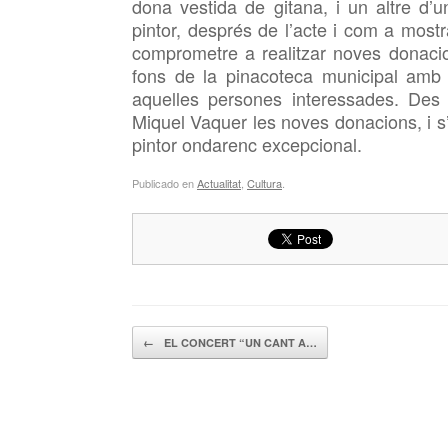
dona vestida de gitana, i un altre d’u
pintor, després de l’acte i com a mostr
comprometre a realitzar noves donaci
fons de la pinacoteca municipal amb 
aquelles persones interessades. Des 
Miquel Vaquer les noves donacions, i s
pintor ondarenc excepcional.
Publicado en
Actualitat
,
Cultura
.
Navegador de artículos
←
EL CONCERT “UN CANT A…