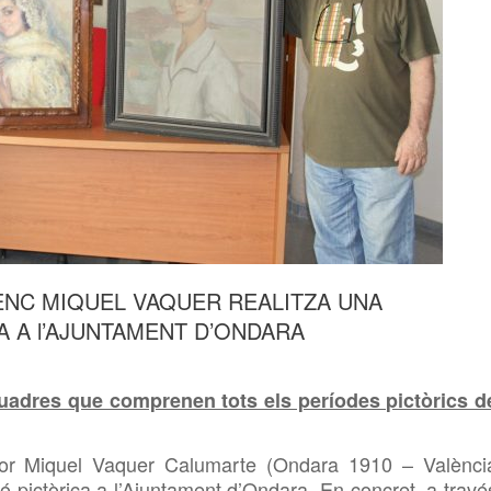
ENC MIQUEL VAQUER REALITZA UNA
 A l’AJUNTAMENT D’ONDARA
quadres que comprenen tots els períodes pictòrics d
tor Miquel Vaquer Calumarte (Ondara 1910 – Valènci
ó pictòrica a l’Ajuntament d’Ondara. En concret, a travé