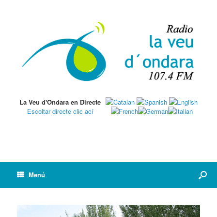
La Veu d'Ondara en Directe
Escoltar directe clic ací
Menú