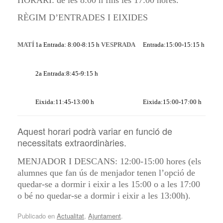
HORARI: de les 8:00 h fins les 17:00 hores.
RÈGIM D’ENTRADES I EIXIDES
MATÍ
1a Entrada: 8:00-8:15 h
VESPRADA
Entrada:15:00-15:15 h
2a Entrada:8:45-9:15 h
Eixida:11:45-13:00 h
Eixida:15:00-17:00 h
Aquest horari podrà variar en funció de
necessitats extraordinàries.
MENJADOR I DESCANS:
12:00-15:00 h
ores
(els
alumnes que fan ús de menjador tenen l’opció de
quedar-se a dormir i eixir a les 15:00 o a les 17:00
o bé no quedar-se a dormir i eixir a les 13:00h).
Publicado en
Actualitat
,
Ajuntament
.