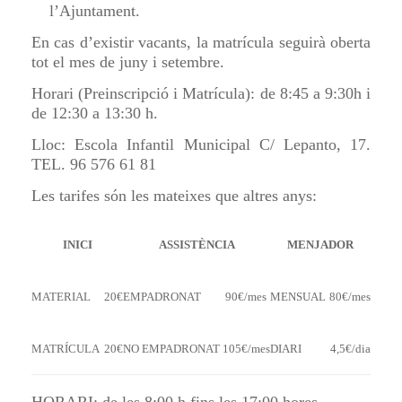
l’Ajuntament.
En cas d’existir vacants, la matrícula seguirà oberta
tot el mes de juny i setembre.
Horari (Preinscripció i Matrícula): de 8:45 a 9:30h i
de 12:30 a 13:30 h.
Lloc: Escola Infantil Municipal C/ Lepanto, 17.
TEL. 96 576 61 81
Les t
arifes són les mateixes que altres anys:
INICI
ASSISTÈNCIA
MENJADOR
MATERIAL
20€
EMPADRONAT
90€/mes
MENSUAL
80€/mes
MATRÍCULA
20€
NO EMPADRONAT
105€/mes
DIARI
4,5€/dia