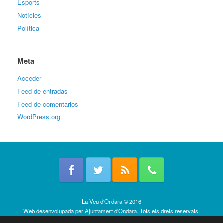
Esports
Notícies
Política
Meta
Acceder
Feed de entradas
Feed de comentarios
WordPress.org
La Veu d'Ondara © 2016
Web desenvolupada per
Ajuntament d'Ondara
. Tots els drets reservats.
Política de cookies