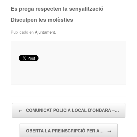
Es prega respecten la senyalització
Disculpen les molèsties
Publicado en
Ajuntament
.
Navegador de artículos
←
COMUNICAT POLICIA LOCAL D’ONDARA –…
OBERTA LA PREINSCRIPCIÓ PER A…
→