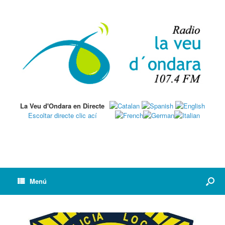
La Veu d'Ondara en Directe
Escoltar directe clic ací
Menú