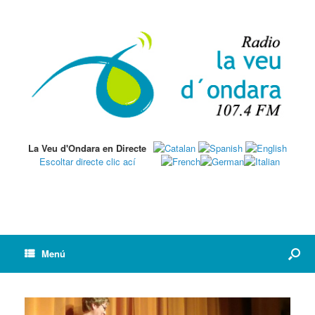
La Veu d'Ondara en Directe
Escoltar directe clic ací
Menú