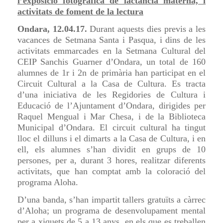
l’exposició fotogràfica de lactància materna, i
activitats de foment de la lectura
Ondara,
12.04.17.
Durant aquests dies previs a les
vacances de Setmana Santa i Pasqua, i dins de les
activitats emmarcades en la Setmana Cultural del
CEIP Sanchis Guarner d’Ondara, un total de 160
alumnes de 1r i 2n de primària han participat en el
Circuit Cultural a la Casa de Cultura. Es tracta
d’una iniciativa de les Regidories de Cultura i
Educació de l’Ajuntament d’Ondara, dirigides per
Raquel Mengual i Mar Chesa, i de la Biblioteca
Municipal d’Ondara. El circuit cultural ha tingut
lloc el dilluns i el dimarts a la Casa de Cultura, i en
ell, els alumnes s’han dividit en grups de 10
persones, per a, durant 3 hores, realitzar diferents
activitats, que han comptat amb la coloració del
programa Aloha.
D’una banda, s’han impartit tallers gratuïts a càrrec
d’Aloha; un programa de desenvolupament mental
per a xiquets de 5 a 13 anys, en els que es treballen