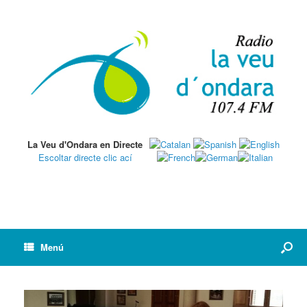
La Veu d'Ondara en Directe
Escoltar directe clic ací
Menú