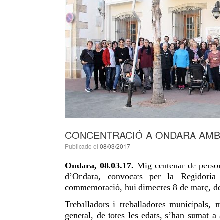
CONCENTRACIÓ A ONDARA AMB 
Publicado el
08/03/2017
Ondara, 0
8
.03.17.
Mig
centenar de perso
d’Ondara, convocats per la
Regidoria
d
commemoració,
hui
dimecres
8 de març,
d
Treballadors i treballadores municipals, 
general, de totes les edats, s’han sumat a