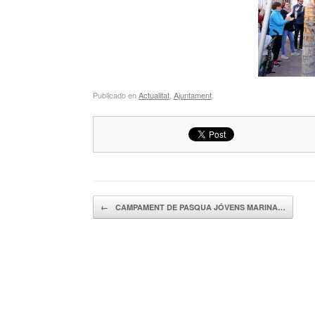
Publicado en
Actualitat
,
Ajuntament
.
Navegador de artículos
←
CAMPAMENT DE PASQUA JÓVENS MARINA…