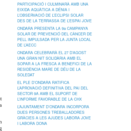
PARTICIPACIÓ I CULMINARÀ AMB UNA
EIXIDA AQUÀTICA A DÉNIA I
L’OBSERVACIÓ DE L’ECLIPSI SOLAR
DES DE LA TERRASSA DE L’ESPAI JOVE
ONDARA PRESENTA LA 9a CAMPANYA
SOLAR DE PREVENCIÓ DEL CÀNCER DE
PELL IMPULSADA PER LA JUNTA LOCAL
DE L’AECC
ONDARA CELEBRARÀ EL 27 D’AGOST
UNA GRAN NIT SOLIDÀRIA AMB EL
SOPAR A LA FRESCA A BENEFICI DE LA
RESIDÈNCIA MARE DE DÉU DE LA
SOLEDAT
EL PLE D’ONDARA RATIFICA
L’APROVACIÓ DEFINITIVA DEL PAI DEL
SECTOR 9A AMB EL SUPORT DE
t
L’INFORME FAVORABLE DE LA CHX
a
L’AJUNTAMENT D’ONDARA INCORPORA
DUES PERSONES TREBALLADORES
GRÀCIES A LES AJUDES LABORA JOVE
n
I LABORA DONA
g