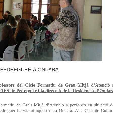
 DE PEDREGUER A ONDARA
rofessors del Cicle Formatiu de Grau Mitjà d’Atenció 
l’IES de Pedreguer i la direcció de la Residència d’Ondar
Formatiu de Grau Mitjà d’Atenció a persones en situació d
dreguer ha visitat aquest matí Ondara. A la Casa de Cultur