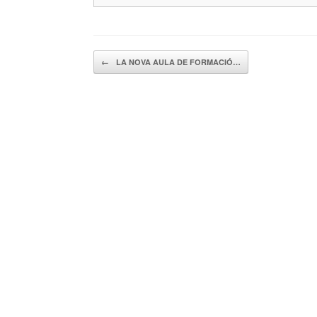
Navegador de artículos
←
LA NOVA AULA DE FORMACIÓ…