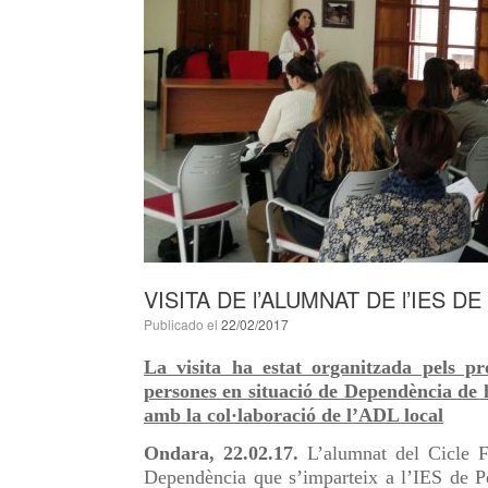
VISITA DE l’ALUMNAT DE l’IES
Publicado el
22/02/2017
La visita ha estat organitzada pels p
persones en situació de Dependència de 
amb la col·laboració de l’ADL local
Ondara, 22.02.17.
L’alumnat del Cicle 
Dependència que s’imparteix a l’IES de Pe