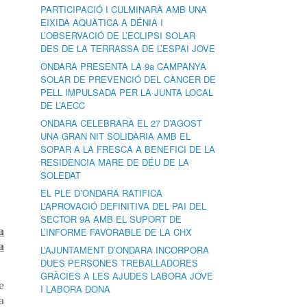
PARTICIPACIÓ I CULMINARÀ AMB UNA
EIXIDA AQUÀTICA A DÉNIA I
L’OBSERVACIÓ DE L’ECLIPSI SOLAR
DES DE LA TERRASSA DE L’ESPAI JOVE
ONDARA PRESENTA LA 9a CAMPANYA
SOLAR DE PREVENCIÓ DEL CÀNCER DE
PELL IMPULSADA PER LA JUNTA LOCAL
DE L’AECC
ONDARA CELEBRARÀ EL 27 D’AGOST
UNA GRAN NIT SOLIDÀRIA AMB EL
SOPAR A LA FRESCA A BENEFICI DE LA
RESIDÈNCIA MARE DE DÉU DE LA
SOLEDAT
EL PLE D’ONDARA RATIFICA
L’APROVACIÓ DEFINITIVA DEL PAI DEL
SECTOR 9A AMB EL SUPORT DE
a
L’INFORME FAVORABLE DE LA CHX
a
L’AJUNTAMENT D’ONDARA INCORPORA
DUES PERSONES TREBALLADORES
GRÀCIES A LES AJUDES LABORA JOVE
e
I LABORA DONA
a