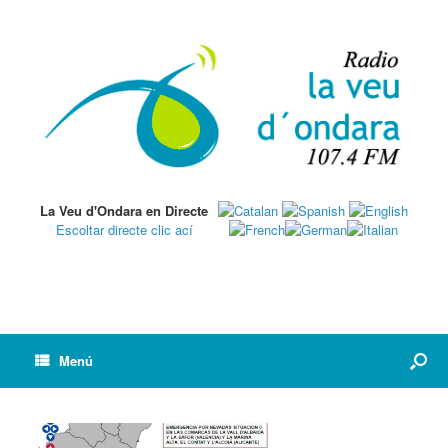
La Veu d'Ondara en Directe
Escoltar directe clic ací
Menú