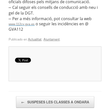
oficials difoses pels mitjans de comunicació.
–
Cal seguir els consells de conducció amb neu i
gel de la DGT.
–
Per a més informació, pot consultar la web
o seguir les incidències en @
www.112cv.gva.es
GVA112
Publicado en
Actualitat
,
Ajuntament
.
Navegador de artículos
←
SUSPESES LES CLASSES A ONDARA