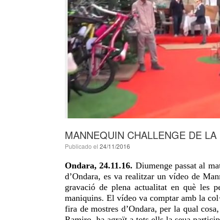
MANNEQUIN CHALLENGE DE LA 
Publicado el
24/11/2016
Ondara, 24.11.16.
Diumenge passat al
mat
d’Ondara, es va realitzar un vídeo de Man
gravació de plena actualitat en què les 
maniquins. El vídeo va comptar amb la col·
fira de mostres d’Ondara, per la qual cos
Ramiro, ha agraït a tots ells la seua partici