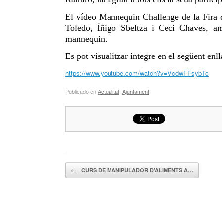
El vídeo Mannequin Challenge de la Fira
Toledo, Íñigo Sbeltza i Ceci Chaves, a
mannequin.
Es pot visualitzar íntegre en el següent en
https://www.youtube.com/watch?v=VcdwFFsybTc
Publicado en
Actualitat
,
Ajuntament
.
Navegador de artículos
←
CURS DE MANIPULADOR D’ALIMENTS A…