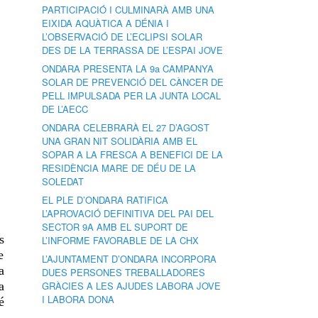
PARTICIPACIÓ I CULMINARÀ AMB UNA
EIXIDA AQUÀTICA A DÉNIA I
L’OBSERVACIÓ DE L’ECLIPSI SOLAR
DES DE LA TERRASSA DE L’ESPAI JOVE
ONDARA PRESENTA LA 9a CAMPANYA
SOLAR DE PREVENCIÓ DEL CÀNCER DE
PELL IMPULSADA PER LA JUNTA LOCAL
DE L’AECC
ONDARA CELEBRARÀ EL 27 D’AGOST
UNA GRAN NIT SOLIDÀRIA AMB EL
SOPAR A LA FRESCA A BENEFICI DE LA
RESIDÈNCIA MARE DE DÉU DE LA
SOLEDAT
EL PLE D’ONDARA RATIFICA
L’APROVACIÓ DEFINITIVA DEL PAI DEL
SECTOR 9A AMB EL SUPORT DE
s
L’INFORME FAVORABLE DE LA CHX
e
L’AJUNTAMENT D’ONDARA INCORPORA
a
DUES PERSONES TREBALLADORES
a
GRÀCIES A LES AJUDES LABORA JOVE
I LABORA DONA
é