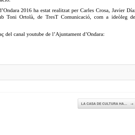
 d’Ondara 2016 ha
estat
realitzat per Carles Crosa, Javier Día
mb Toni Ortolà, de TresT Comunicació, com a ideòleg de
llaç del canal youtube de l’Ajuntament d’Ondara:
LA CASA DE CULTURA HA…
→