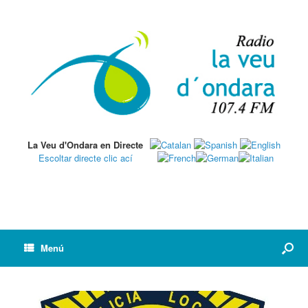
La Veu d'Ondara en Directe
Escoltar directe clic ací
Menú