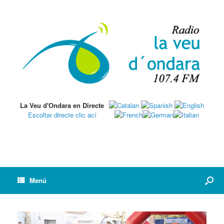
La Veu d'Ondara en Directe
Escoltar directe clic ací
Menú