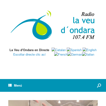
La Veu d'Ondara en Directe
Escoltar directe clic ací
Menú