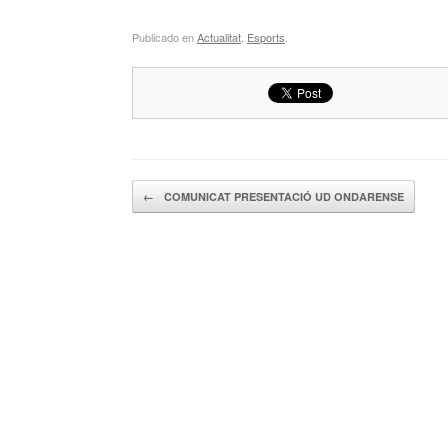
Publicado en
Actualitat
,
Esports
.
Navegador de artículos
←
COMUNICAT PRESENTACIÓ UD ONDARENSE