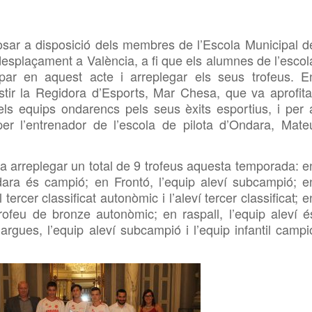
sar a disposició dels membres de l’Escola Municipal d
desplaçament a València, a fi que els alumnes de l’escol
ipar en aquest acte i arreplegar els seus trofeus. E
stir la Regidora d’Esports, Mar Chesa, que va aprofita
 dels equips ondarencs pels seus èxits esportius, i per 
 per l’entrenador de l’escola de pilota d’Ondara, Mate
va arreplegar un total de 9 trofeus aquesta temporada: e
dara és campió; en Frontó, l’equip aleví subcampió; e
ercer classificat autonòmic i l’aleví tercer classificat; e
trofeu de bronze autonòmic; en raspall, l’equip aleví é
largues, l’equip aleví subcampió i l’equip infantil campi