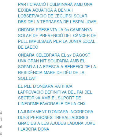
PARTICIPACIÓ I CULMINARÀ AMB UNA
EIXIDA AQUÀTICA A DÉNIA I
L’OBSERVACIÓ DE L’ECLIPSI SOLAR
DES DE LA TERRASSA DE L’ESPAI JOVE
ONDARA PRESENTA LA 9a CAMPANYA
SOLAR DE PREVENCIÓ DEL CÀNCER DE
PELL IMPULSADA PER LA JUNTA LOCAL
DE L’AECC
ONDARA CELEBRARÀ EL 27 D’AGOST
UNA GRAN NIT SOLIDÀRIA AMB EL
SOPAR A LA FRESCA A BENEFICI DE LA
RESIDÈNCIA MARE DE DÉU DE LA
SOLEDAT
EL PLE D’ONDARA RATIFICA
L’APROVACIÓ DEFINITIVA DEL PAI DEL
SECTOR 9A AMB EL SUPORT DE
L’INFORME FAVORABLE DE LA CHX
a
L’AJUNTAMENT D’ONDARA INCORPORA
i
DUES PERSONES TREBALLADORES
GRÀCIES A LES AJUDES LABORA JOVE
s
I LABORA DONA
a