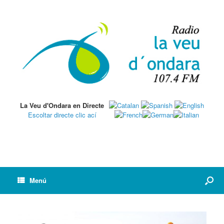
La Veu d'Ondara en Directe
Escoltar directe clic ací
Menú