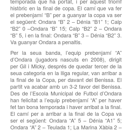
temporada que ha portat, i per aquest triomf
històric en la final de copa. El camí que va fer
el prebenjamí “B” per a guanyar la copa va ser
el següent: Ondara “B” 2 – Dénia “B1” 1; Calp
“B2” 0 –Ondara “B” 15; Calp “B2” 2 – Ondara
“B” 5, i en la final: Ondara “B” 3 – Dénia “B2” 3.
Va guanyar Ondara a penaltis.
Per la seua banda, l’equip prebenjamí “A”
d’Ondara (jugadors nascuts en 2008), dirigit
per Gil i Micky, després de quedar tercer de la
seua categoria en la lliga regular, van arribar a
la final de la Copa, per davant del Benissa. El
partit va acabar amb un 3-2 favor del Benissa.
Des de l’Escola Municipal de Futbol d’Ondara
han felicitat a l’equip prebenjamí “A” per haver
fet tan bona temporada i haver arribat a la final.
El camí per a arribar a la final de la Copa va
ser el següent: Ondara “A” 5 – Dénia “A1” 5;
Ondara “A” 2 – Teulada 1; La Marina Xàbia 2 –