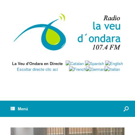
La Veu d'Ondara en Directe
Escoltar directe clic ací
Menú