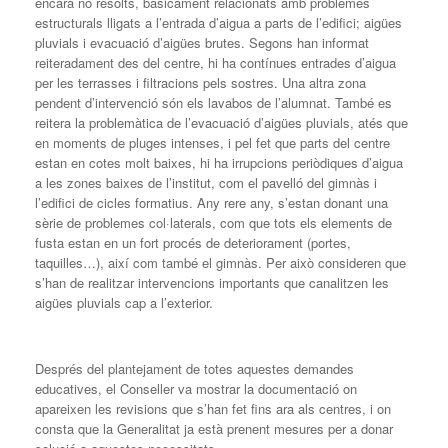
encara no resolts, bàsicament relacionats amb problemes
estructurals lligats a l’entrada d’aigua a parts de l’edifici; aigües
pluvials i evacuació d’aigües brutes. Segons han informat
reiteradament des del centre, hi ha contínues entrades d’aigua
per les terrasses i filtracions pels sostres. Una altra zona
pendent d’intervenció són els lavabos de l’alumnat. També es
reitera la problemàtica de l’evacuació d’aigües pluvials, atés que
en moments de pluges intenses, i pel fet que parts del centre
estan en cotes molt baixes, hi ha irrupcions periòdiques d’aigua
a les zones baixes de l’institut, com el pavelló del gimnàs i
l’edifici de cicles formatius. Any rere any, s’estan donant una
sèrie de problemes col·laterals, com que tots els elements de
fusta estan en un fort procés de deteriorament (portes,
taquilles…), així com també el gimnàs. Per això consideren que
s’han de realitzar intervencions importants que canalitzen les
aigües pluvials cap a l’exterior.
Després del plantejament de totes aquestes demandes
educatives, el Conseller va mostrar la documentació on
apareixen les revisions que s’han fet fins ara als centres, i on
consta que la Generalitat ja està prenent mesures per a donar