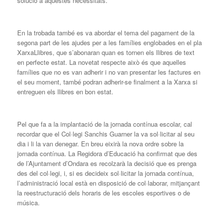
solució a aquestes necessitats.
En la trobada també es va abordar el tema del pagament de la
segona part de les ajudes per a les famílies englobades en el pla
XarxaLlibres, que s’abonaran quan es tornen els llibres de text
en perfecte estat. La novetat respecte això és que aquelles
famílies que no es van adherir i no van presentar les factures en
el seu moment, també podran adherir-se finalment a la Xarxa si
entreguen els llibres en bon estat.
Pel que fa a la implantació de la jornada contínua escolar, cal
recordar que el Col·legi Sanchis Guarner la va sol·licitar al seu
dia i li la van denegar. En breu eixirà la nova ordre sobre la
jornada contínua. La Regidora d’Educació ha confirmat que des
de l’Ajuntament d’Ondara es recolzarà la decisió que es prenga
des del col·legi, i, si es decideix sol·licitar la jornada contínua,
l’administració local està en disposició de col·laborar, mitjançant
la reestructuració dels horaris de les escoles esportives o de
música.