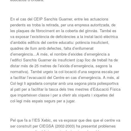
En el cas del CEIP Sanchis Guarner, entre les actuacions
pendents es troba la retirada, per una empresa autoritzada, de
les plaques de fibrociment en la coberta del gimnàs. També es
va exposar l’existència de deficiències a la instal·lació elèctrica
d’ambdós edificis del centre educatiu: potència insuficient,
quadres de llum amb defectes, falta d’enllumenat
d’emergència…A més, el nombre d’eixides d’emergència a
l’edifici Sanchis Guarner és insuficient (cap lloc de treball ha de
distar més de 25 metres de l’eixida d’emergència, segons la
normativa). També urgeix la col·locació d’una segona escala per
a facilitar l’evacuació del Centre en cas d’emergència. A més, al
Col·legi li agradaria comptar amb una segona pista poliesportiva
al pati per a facilitar la tasca dels tres mestres d’Educació Física
que imparteixen classe i per a oferir als xiquets i xiquetes del
col·legi més espais segurs per a jugar.
Pel que fa a l’IES Xebic, es va exposar que des que el centre va
ser construït per CIEGSA (2002-2003) ha presentat problemes