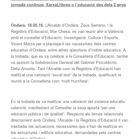
jornada contínua, XarxaLlibres o l’educació des dels 2 anys
Ondara, 18.05.16.
L’Alcalde d’Ondara, Zeus Serrano, i la
Regidora d’Educació, Mar Chesa, es van reunir ahir a València
amb el conseller d’Educació, Investigació, Cultura i Esports,
Vicent Marzà per a plantejar-li les necessitats dels centres
educatius d’Ondara, entre altres qüestions d’índole educativa. A
la trobada, que es va celebrar a la Conselleria d’Educació, també
va assistir la Subdirectora General del Gabinet Psicotècnic,
Dèlia Amorós. Tant l’Alcalde com la Regidora d’Educació han
realitzat una valoració “excel·lent” de la trobada, qualificant la
reunió a la Conselleria com “molt fructífera”.
En la trobada es va realitzar una valoració del sistema educatiu
valencià, manifestant el Conseller la seua aposta “per una
educació pública i de qualitat”. Respecte als temes relacionats
directament amb Ondara, l’Alcalde i la Regidora d’Educació li van
traslladar les actuacions necessàries que s’han de realitzar en
les estructures i edificis educatius, demandades pels centres
educatius d’Ondara.