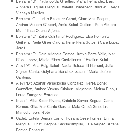
Benjamí “B”: Paula Jordà Giradles, Maria Hernandez Bas,
Ainhara Buigues Mengual, Valeria Doménech Bisquet, i Vega
Vizcaya Miralles.
Benjamí “C”: Judith Ballester Carrió, Clara Mas Poquet,
Andrea Munera Gilabert, Amia Salort Guillem, Ruth Almero
Mut, i Elsa Osuna Arjona.
Benjamí “D”: Zaira Quintanar Rodríguez, Elsa Femenia
Guillem, Paula Giner García, Irene Riera Sotos, i Sara López
Jordà.
Benjamí “E”: Sara Arlandis Ramos, Iratxe Parra Valle, Mar
Ripoll López, Mireia Ribes Castellanos, i Evelina Bulat.
Aleví “A”: Ana Reig Salort, Nadia Boluda El-Hamani, Julia
Signes Cantó, Gulyhana Sánchez Galán, i Maria Llorens
Cardona.
Aleví “B”: Azahar Vanaclocha Gonzalez, Nerea Bonet
González, Ainhoa Vicens Gilabert, Alejandra Molina Picó, i
Laura Zaragoza Ferrando.
Infantil: Alba Serer Rivera, Gabriela Server Segura, Carla
Romero Gila, Mar Carrió García, Maia Ortolà Ginestar,
Manuela Ivars Nieto
Cadet: Estela Dengra Cantó, Rosana Sesé Fornés, Enma
Mengual Cuñat, Begoña Garciacampillo, Ellie Verger i Aitana
Fornés Echagüe.