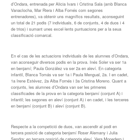
d’Ondara, entrenada per Alicia Ivars i Cristina Sala (amb Blanca
Vanaclocha, Mar Riera i Alba Fornés com segones
entrenadores), va obtenir uns magnífics resultats, aconseguint
un total de 21 podis (7 individuals, 6 de conjunts, 4 de duos i 4
de trios) i sumant unes excel·lents puntuacions per a la seua
classificació comarcal.
En el cas de les actuacions individuals de les alumnes d’Ondara,
van aconseguir diversos podis en la prova. Inés Soler va ser 1a
en benjamí; Paula González va ser 2a en aleví. En categoria
infantil, Blanca Tomás va ser 1a i Paula Mengual, 2a. I en cadet,
1a Irene Estévez, 2a Alba Fornés i 3a Cristina Moreno. Quant a
conjunts, les alumnes d’Ondara van ser les primeres
classificades de la prova en la categoria benjamí (conjunt A) i
infantil; les segones en aleví (conjunt A) i en cadet, i les terceres
en benjamí (conjunt B) i aleví (conjunt B).
Respecte a la competició de duos, van ascendir al podi en
tercera posició de categoria benjamí Roser Alemany i Julia
Sendra; en tercera posició de categoria aleví, Vera Monedero i