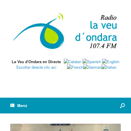
La Veu d'Ondara en Directe
Escoltar directe clic ací
Menú