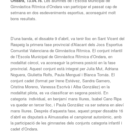
Ondara, 13.04.16.
Les alumnes de l’Escola Municipal de
Gimnàstica Rítmica d’Ondara van participar el passat cap de
setmana en dos esdeveniments esportius, aconseguint molt
bons resultats.
D’una banda, el dissabte 9 d’abril, va tenir lloc en Sant Vicent del
Raspeig la primera fase provincial d’Alacant dels Jocs Esportius
Comunitat Valenciana de Gimnàstica Rítmica. El conjunt infantil
de l’Escola Municipal de Gimnàstica Rítmica d’Ondara, en
modalitat cèrcol, va aconseguir la primera posició en la fase
provincial. Aquest conjunt està integrat per Julia Mut, Adriana
Noguera, Giulietta Rolfs, Paula Mengual i Blanca Tomás. El
conjunt cadet (format per Irene Estévez, Sandra Gamero,
Cristina Moreno, Vanessa Escrivà i Alba González) en la
modalitat pilota, es va classificar en segona posició. En
categoria individual, en benjamí mans lliures, Isabel Cano Ripa
va quedar en tercer lloc, i Paula González va ser setena en aleví
mans lliures. Després d’aquesta fase, aquest proper dissabte 16
d’abril es disputarà a Almussafes el campionat autonòmic, amb
la participació de les gimnastes dels conjunts categoria infantil i
cadet d’Ondara.