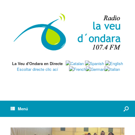
La Veu d'Ondara en Directe
Escoltar directe clic ací
Menú