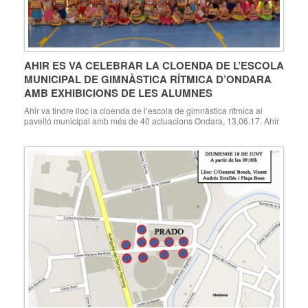
AHIR ES VA CELEBRAR LA CLOENDA DE L’ESCOLA
MUNICIPAL DE GIMNÀSTICA RÍTMICA D’ONDARA
AMB EXHIBICIONS DE LES ALUMNES
Ahir va tindre lloc la cloenda de l’escola de gimnàstica rítmica al
pavelló municipal amb més de 40 actuacions Ondara, 13.06.17. Ahir
dilluns 12 de juny va tenir lloc l’acte de cloenda de l’Escola Municipal
de Gimnàstica Rítmica d’Ondara temporada 2016-2017. Aquest curs,
l’escola de gimnàstica ha comptat amb 111 alumnes de totes les
categories, […]