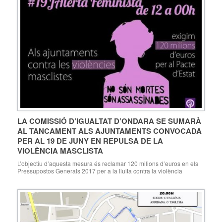
escoles esportives municipals, […]
LA COMISSIÓ D’IGUALTAT D’ONDARA SE SUMARÀ
AL TANCAMENT ALS AJUNTAMENTS CONVOCADA
PER AL 19 DE JUNY EN REPULSA DE LA
VIOLÈNCIA MASCLISTA
L’objectiu d’aquesta mesura és reclamar 120 milions d’euros en els
Pressupostos Generals 2017 per a la lluita contra la violència
masclista Ondara, 12.06.17. La Comissió d’Igualtat d’Ondara se
sumarà a la iniciativa “19 J Alerta Feminista”, segons ha anunciat la
Regidora d’Igualtat d’Ondara, Raquel Mengual. Es tracta d’una
proposta a què s’han adherit més de […]