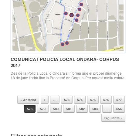
COMUNICAT POLICIA LOCAL ONDARA- CORPUS
2017
Des de la Policia Local d’Ondara s’informa que el proper diumenge
18 de juny tindrà lloc la Processó de Corpus. Per aquest motiu estarà
prohibit l’estacionament a partir de les 17:00 hores als carrers Lluís
Santonja, Plaça Major, Sant Vicent i Roser. Així mateix, a partir de les
18:00 hores es restringirà la circulació de […]
« Anterior
1
…
573
574
575
576
577
Navegador de artículos
578
579
580
581
582
583
…
656
Siguiente »
Filtrar per categoria