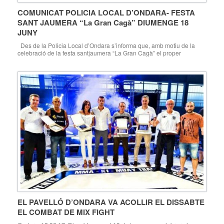
COMUNICAT POLICIA LOCAL D’ONDARA- FESTA
SANT JAUMERA “La Gran Cagà” DIUMENGE 18
JUNY
Des de la Policia Local d’Ondara s’informa que, amb motiu de la
celebració de la festa santjaumera “La Gran Cagà” el proper
diumenge 18 de juny, estarà prohibit l’estacionament als carrers
General Bosch i Vicent Andrés Estellés. Així, es restringirà l’accés de
vehicles al C/ General Bosch des de les 08:30 hores, el qual […]
EL PAVELLÓ D’ONDARA VA ACOLLIR EL DISSABTE
EL COMBAT DE MIX FIGHT