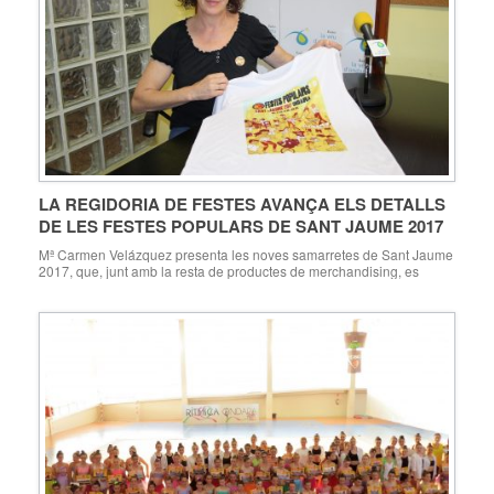
LA REGIDORIA DE FESTES AVANÇA ELS DETALLS
DE LES FESTES POPULARS DE SANT JAUME 2017
Mª Carmen Velázquez presenta les noves samarretes de Sant Jaume
2017, que, junt amb la resta de productes de merchandising, es
posaran a la venda a la Casa de Cultura Ondara, 13.06.17. Ondara
viurà les seues Festes Populars de Sant Jaume del 21 al 29 de juliol.
Uns festejos organitzats per la Regidoria de Festes […]