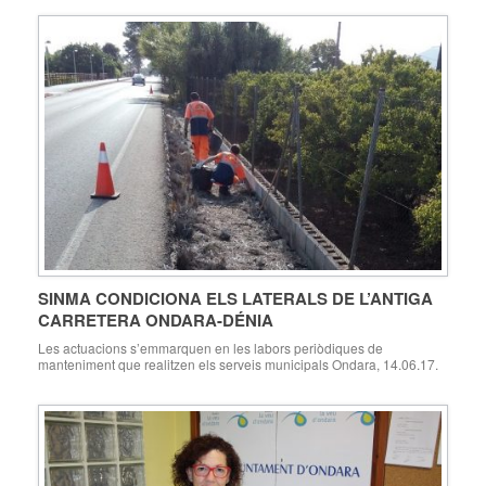
SINMA CONDICIONA ELS LATERALS DE L’ANTIGA
CARRETERA ONDARA-DÉNIA
Les actuacions s’emmarquen en les labors periòdiques de
manteniment que realitzen els serveis municipals Ondara, 14.06.17.
L’empresa municipal SINMA, encarregada del servei de gestió de
residus i neteja viària, ha dut a terme recentment les labors de neteja
i millora dels espais laterals de l’antiga carretera Ondara-Dénia. Es
tracta d’una actuació realitzada durant els últims […]