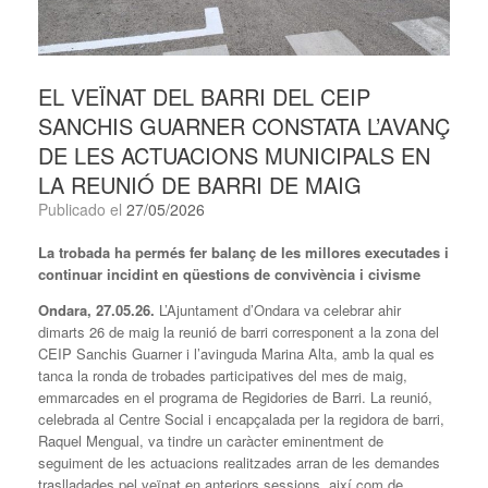
EL VEÏNAT DEL BARRI DEL CEIP
SANCHIS GUARNER CONSTATA L’AVANÇ
DE LES ACTUACIONS MUNICIPALS EN
LA REUNIÓ DE BARRI DE MAIG
Publicado el
27/05/2026
La trobada ha permés fer balanç de les millores executades i
continuar incidint en qüestions de convivència i civisme
Ondara, 27.05.26.
L’Ajuntament d’Ondara va celebrar ahir
dimarts 26 de maig la reunió de barri corresponent a la zona del
CEIP Sanchis Guarner i l’avinguda Marina Alta, amb la qual es
tanca la ronda de trobades participatives del mes de maig,
emmarcades en el programa de Regidories de Barri. La reunió,
celebrada al Centre Social i encapçalada per la regidora de barri,
Raquel Mengual, va tindre un caràcter eminentment de
seguiment de les actuacions realitzades arran de les demandes
traslladades pel veïnat en anteriors sessions, així com de