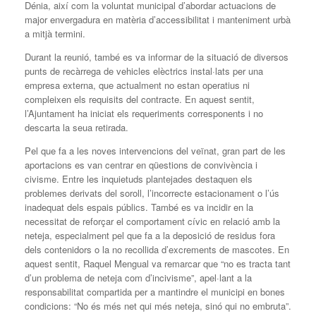
Dénia, així com la voluntat municipal d’abordar actuacions de
major envergadura en matèria d’accessibilitat i manteniment urbà
a mitjà termini.
Durant la reunió, també es va informar de la situació de diversos
punts de recàrrega de vehicles elèctrics instal·lats per una
empresa externa, que actualment no estan operatius ni
compleixen els requisits del contracte. En aquest sentit,
l’Ajuntament ha iniciat els requeriments corresponents i no
descarta la seua retirada.
Pel que fa a les noves intervencions del veïnat, gran part de les
aportacions es van centrar en qüestions de convivència i
civisme. Entre les inquietuds plantejades destaquen els
problemes derivats del soroll, l’incorrecte estacionament o l’ús
inadequat dels espais públics. També es va incidir en la
necessitat de reforçar el comportament cívic en relació amb la
neteja, especialment pel que fa a la deposició de residus fora
dels contenidors o la no recollida d’excrements de mascotes. En
aquest sentit, Raquel Mengual va remarcar que “no es tracta tant
d’un problema de neteja com d’incivisme”, apel·lant a la
responsabilitat compartida per a mantindre el municipi en bones
condicions: “No és més net qui més neteja, sinó qui no embruta”.