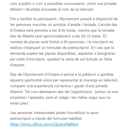
com a públic o com a possibles concursants, vivint una jornada
diferent i divertida vinculada al món de la televisió.
Per a facilitar la participació, l’Ajuntament posarà a disposició de
les persones inscrites un autobús d’anada i tornada. L’eixida des
d’Ondara està prevista a les 8:30 hores, mentre que la tornada
des de Madrid serà aproximadament a les 22:15 hores. El
nombre de places està limitat a 55 persones, i la inscripció es
realitza mitjançant un formulari de preinscripció. En cas que la
demanda supere les places disponibles, aquestes s’assignaran
per ordre d’inscripció, quedant la resta de sol·licituds en llista
d’espera.
Des de l’Ajuntament d’Ondara s’anima a la població a aprofitar
aquesta oportunitat única per representar el municipi en televisió,
compartir una experiència col·lectiva i gaudir d’una jornada
diferent. Tal com destaquen des de l’organització, “potser no ens
emportem l’aparador, però el viatge i les rialles segur que no
tenen preu”.
Les persones interessades poden formalitzar la seua
preinscripció a través del formulari habilitat:
https://forms.office.com/e/QLwynHwMp4