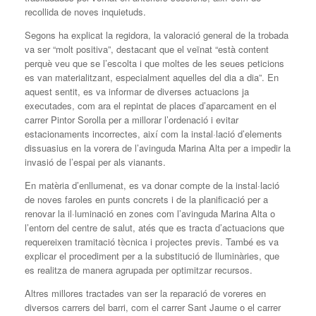
recollida de noves inquietuds.
Segons ha explicat la regidora, la valoració general de la trobada
va ser “molt positiva”, destacant que el veïnat “està content
perquè veu que se l’escolta i que moltes de les seues peticions
es van materialitzant, especialment aquelles del dia a dia”. En
aquest sentit, es va informar de diverses actuacions ja
executades, com ara el repintat de places d’aparcament en el
carrer Pintor Sorolla per a millorar l’ordenació i evitar
estacionaments incorrectes, així com la instal·lació d’elements
dissuasius en la vorera de l’avinguda Marina Alta per a impedir la
invasió de l’espai per als vianants.
En matèria d’enllumenat, es va donar compte de la instal·lació
de noves faroles en punts concrets i de la planificació per a
renovar la il·luminació en zones com l’avinguda Marina Alta o
l’entorn del centre de salut, atés que es tracta d’actuacions que
requereixen tramitació tècnica i projectes previs. També es va
explicar el procediment per a la substitució de lluminàries, que
es realitza de manera agrupada per optimitzar recursos.
Altres millores tractades van ser la reparació de voreres en
diversos carrers del barri, com el carrer Sant Jaume o el carrer