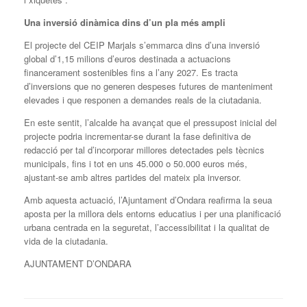
Una inversió dinàmica dins d’un pla més ampli
El projecte del CEIP Marjals s’emmarca dins d’una inversió
global d’1,15 milions d’euros destinada a actuacions
financerament sostenibles fins a l’any 2027. Es tracta
d’inversions que no generen despeses futures de manteniment
elevades i que responen a demandes reals de la ciutadania.
En este sentit, l’alcalde ha avançat que el pressupost inicial del
projecte podria incrementar-se durant la fase definitiva de
redacció per tal d’incorporar millores detectades pels tècnics
municipals, fins i tot en uns 45.000 o 50.000 euros més,
ajustant-se amb altres partides del mateix pla inversor.
Amb aquesta actuació, l’Ajuntament d’Ondara reafirma la seua
aposta per la millora dels entorns educatius i per una planificació
urbana centrada en la seguretat, l’accessibilitat i la qualitat de
vida de la ciutadania.
AJUNTAMENT D’ONDARA