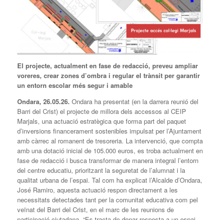
El projecte, actualment en fase de redacció, preveu ampliar
voreres, crear zones d’ombra i regular el trànsit per garantir
un entorn escolar més segur i amable
Ondara, 26.05.26.
Ondara ha presentat (en la darrera reunió del
Barri del Crist) el projecte de millora dels accessos al CEIP
Marjals, una actuació estratègica que forma part del paquet
d’inversions financerament sostenibles impulsat per l’Ajuntament
amb càrrec al romanent de tresoreria. La intervenció, que compta
amb una dotació inicial de 105.000 euros, es troba actualment en
fase de redacció i busca transformar de manera integral l’entorn
del centre educatiu, prioritzant la seguretat de l’alumnat i la
qualitat urbana de l’espai. Tal com ha explicat l’Alcalde d’Ondara,
José Ramiro, aquesta actuació respon directament a les
necessitats detectades tant per la comunitat educativa com pel
veïnat del Barri del Crist, en el marc de les reunions de
participació ciutadana. “Es tracta de donar resposta a un espai