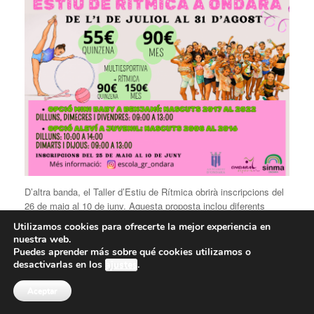
D’altra banda, el Taller d’Estiu de Rítmica obrirà inscripcions del
26 de maig al 10 de juny. Aquesta proposta inclou diferents
grups per edat (des de 2008 fins a 2017) i combina entrenament
Utilizamos cookies para ofrecerte la mejor experiencia en
esportiu amb activitats específiques d’aquesta disciplina. La
nuestra web.
informació detallada sobre inscripció i funcionament es pot
Puedes aprender más sobre qué cookies utilizamos o
consultar a través del seu perfil d’Instagram.
desactivarlas en los
ajustes
.
La Regidora d’Educació, Rosa Ana Marí, ha destacat que “les
Aceptar
escoles d’estiu són un recurs fonamental per a les famílies, però
també una oportunitat perquè els xiquets i xiquetes continuen