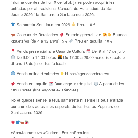
informa que des de hui, 9 de juliol, ja es poden adquirir les
entrades per al tradicional Concurs de Retalladors de Sant
Jaume 2026 i la Samarreta SantJaumera 2026.
Samarreta SantJaumera 2026
Preu: 10 €
Concurs de Retalladors
Entrada general: 7 €
Entrada
xiquets/es (de 4 a 12 anys): 5 €
Preu en taquilla: 10 €
Venda presencial a la Casa de Cultura
Del 9 al 17 de juliol
De 9:00 a 14:00 hores
De 17:00 a 20:00 hores (excepte el
dilluns 13 de juliol, festiu local)
Venda online d’entrades
https://agendaondara.es/
Venda en taquilla
Diumenge 19 de juliol
A partir de les
18:00 hores (fins esgotar existències)
No et quedes sense la teua samarreta ni sense la teua entrada
per a un dels actes més esperats de les Festes Populars de
Sant Jaume 2026!
#SantJaume2026 #Ondara #FestesPopulars