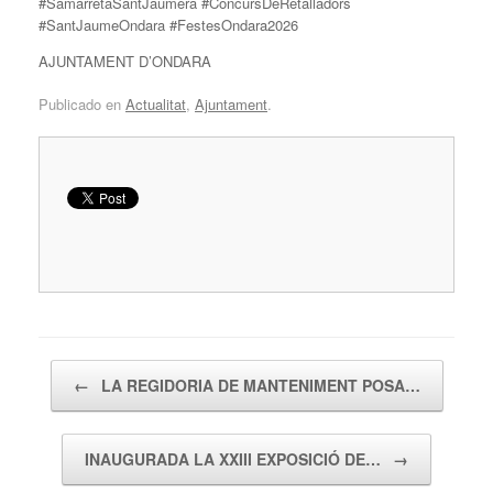
#SamarretaSantJaumera #ConcursDeRetalladors
#SantJaumeOndara #FestesOndara2026
AJUNTAMENT D’ONDARA
Publicado en
Actualitat
,
Ajuntament
.
Navegador de artículos
←
LA REGIDORIA DE MANTENIMENT POSA…
INAUGURADA LA XXIII EXPOSICIÓ DE…
→