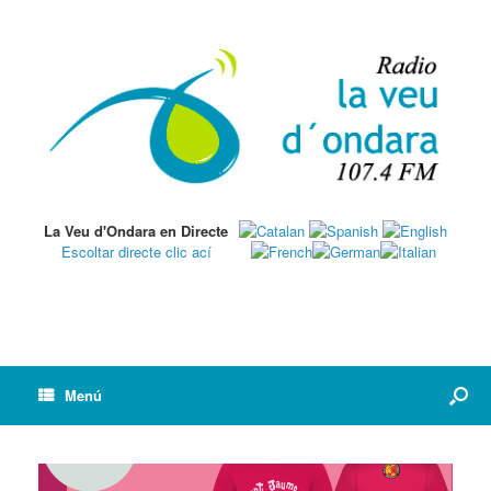
La Veu d'Ondara en Directe
Escoltar directe clic ací
Menú