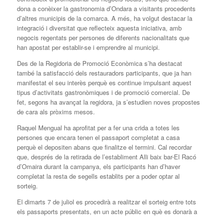
dona a conèixer la gastronomia d’Ondara a visitants procedents
d’altres municipis de la comarca. A més, ha volgut destacar la
integració i diversitat que reflecteix aquesta iniciativa, amb
negocis regentats per persones de diferents nacionalitats que
han apostat per establir-se i emprendre al municipi.
Des de la Regidoria de Promoció Econòmica s’ha destacat
també la satisfacció dels restauradors participants, que ja han
manifestat el seu interès perquè es continue impulsant aquest
tipus d’activitats gastronòmiques i de promoció comercial. De
fet, segons ha avançat la regidora, ja s’estudien noves propostes
de cara als pròxims mesos.
Raquel Mengual ha aprofitat per a fer una crida a totes les
persones que encara tenen el passaport completat a casa
perquè el depositen abans que finalitze el termini. Cal recordar
que, després de la retirada de l’establiment Alli baix bar-El Racó
d’Omaira durant la campanya, els participants han d’haver
completat la resta de segells establits per a poder optar al
sorteig.
El dimarts 7 de juliol es procedirà a realitzar el sorteig entre tots
els passaports presentats, en un acte públic en què es donarà a