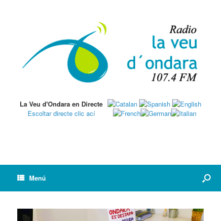
La Veu d'Ondara en Directe
Escoltar directe clic ací
Menú