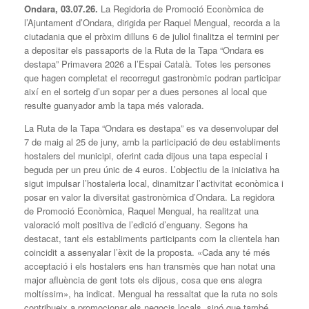
Ondara,
0
3.07.26.
La Regidoria de Promoció Econòmica de
l’Ajuntament d’Ondara, dirigida per Raquel Mengual, recorda a la
ciutadania que el pròxim dilluns 6 de juliol finalitza el termini per
a depositar els passaports de la Ruta de la Tapa “Ondara es
destapa” Primavera 2026 a l’Espai Català. Totes les persones
que hagen completat el recorregut gastronòmic podran participar
així en el sorteig d’un sopar per a dues persones al local que
resulte guanyador amb la tapa més valorada.
La Ruta de la Tapa “Ondara es destapa” es va desenvolupar del
7 de maig al 25 de juny, amb la participació de deu establiments
hostalers del municipi, oferint cada dijous una tapa especial i
beguda per un preu únic de 4 euros. L’objectiu de la iniciativa ha
sigut impulsar l’hostaleria local, dinamitzar l’activitat econòmica i
posar en valor la diversitat gastronòmica d’Ondara. La regidora
de Promoció Econòmica, Raquel Mengual, ha realitzat una
valoració molt positiva de l’edició d’enguany. Segons ha
destacat, tant els establiments participants com la clientela han
coincidit a assenyalar l’èxit de la proposta. «Cada any té més
acceptació i els hostalers ens han transmès que han notat una
major afluència de gent tots els dijous, cosa que ens alegra
moltíssim», ha indicat. Mengual ha ressaltat que la ruta no sols
contribueix a promocionar els negocis locals, sinó que també