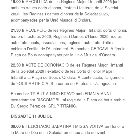
19.00 h
RECOLLIDA de les Regines Major i Infantil 2026 junt
amb les seues corts d’honor, festers i festeres de la Soledat
2026 i les Regines i dames d’honor de la Soledat 2025,
acompanyades per la Unió Musical d’Ondara.
21.30 h
RECEPCIÓ de les Regines Major i Infantil, corts d’honor,
festers i festeres 2026, Regines i Dames d’Honor 2025, rector,
autoritats locals, associacions, regines i autoritats d’altres
pobles a l’edifici de l’Ajuntament. En acabar, CERCAVILA fins la
Plaça de Bous acompanyats per la Unió Musical d’Ondara.
22.30 h
ACTE DE CORONACIÓ de les Regines Major i Infantil
de la Soledat 2026 i exaltació de les Corts d’Honor Major i
Infantil a la Plaça de Bous d’Ondara. A continuació, llançament
de FOCS ARTIFICIALS a càrrec de Pirotecnia Zaragozana.
En acabar TRIBUT A NINO BRAVO amb FRAN VIANA i
posteriorment DISCOMÒBIL al rogle de la Plaça de bous amb el
DJ Sergio Pérez del GRUP TITÀNIC.
DISSABTE 11 JULIOL
09.00 h
FELICITACIÓ SABATINA I MISSA VOTIVA en Honor a
la Mare de Déu de la Soledat en el seu antic convent.