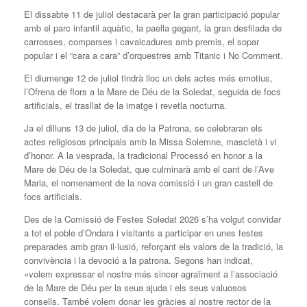
El dissabte 11 de juliol destacarà per la gran participació popular
amb el parc infantil aquàtic, la paella gegant, la gran desfilada de
carrosses, comparses i cavalcadures amb premis, el sopar
popular i el “cara a cara” d’orquestres amb Titanic i No Comment.
El diumenge 12 de juliol tindrà lloc un dels actes més emotius,
l’Ofrena de flors a la Mare de Déu de la Soledat, seguida de focs
artificials, el trasllat de la imatge i revetla nocturna.
Ja el dilluns 13 de juliol, dia de la Patrona, se celebraran els
actes religiosos principals amb la Missa Solemne, mascletà i vi
d’honor. A la vesprada, la tradicional Processó en honor a la
Mare de Déu de la Soledat, que culminarà amb el cant de l’Ave
Maria, el nomenament de la nova comissió i un gran castell de
focs artificials.
Des de la Comissió de Festes Soledat 2026 s’ha volgut convidar
a tot el poble d’Ondara i visitants a participar en unes festes
preparades amb gran il·lusió, reforçant els valors de la tradició, la
convivència i la devoció a la patrona. Segons han indicat,
«volem expressar el nostre més sincer agraïment a l’associació
de la Mare de Déu per la seua ajuda i els seus valuosos
consells. També volem donar les gràcies al nostre rector de la