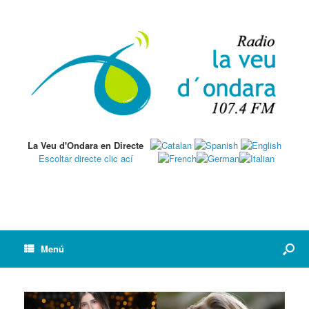
La Veu d'Ondara en Directe
Escoltar directe clic ací
Menú