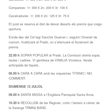
Comparses: 1r: 300 € 2n: 200 € 3r: 100 €
Cavalcadures: 1r: 200 € 2n: 125 € 3r: 75 €
El jurat es reserva el dret de deixar deserts els premis que crega
oportuns.
Eixida des del Col·legi Sanchis Guarner i, seguint l’itinerari de
costum, finalitzarà al Prado, on s’efectuarà el lliurament de
premis.
22.00 h
SOPAR POPULAR al Prado. La Comissió oferirà sopar,
taules i cadires. Vi gentilesa de VINALIA Vinoteca. Venda
anticipada de tiquets.
00.00 h
CARA A CARA amb les orquestres TITANIC i NO
COMMENT.
DIUMENGE 12 JULIOL
09.00 h
SANTA MISSA a l’Església Parroquial Santa Anna.
10.30 h
RECOLLIDA de les Regines, corts i festers a càrrec de
la Xaranga TRMN2 BAND.