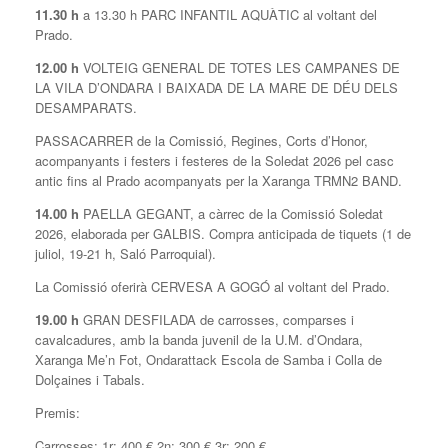
11.30 h
a 13.30 h PARC INFANTIL AQUÀTIC al voltant del
Prado.
12.00 h
VOLTEIG GENERAL DE TOTES LES CAMPANES DE
LA VILA D’ONDARA I BAIXADA DE LA MARE DE DÉU DELS
DESAMPARATS.
PASSACARRER de la Comissió, Regines, Corts d’Honor,
acompanyants i festers i festeres de la Soledat 2026 pel casc
antic fins al Prado acompanyats per la Xaranga TRMN2 BAND.
14.00 h
PAELLA GEGANT, a càrrec de la Comissió Soledat
2026, elaborada per GALBIS. Compra anticipada de tiquets (1 de
juliol, 19-21 h, Saló Parroquial).
La Comissió oferirà CERVESA A GOGÓ al voltant del Prado.
19.00 h
GRAN DESFILADA de carrosses, comparses i
cavalcadures, amb la banda juvenil de la U.M. d’Ondara,
Xaranga Me’n Fot, Ondarattack Escola de Samba i Colla de
Dolçaines i Tabals.
Premis:
Carrosses: 1r: 400 € 2n: 300 € 3r: 200 €