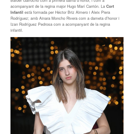
Barber Garrocho com a primera dama d’honor, i com a
acompanyant de la regina major Hugo Marí Carrión. La
Cort
Infantil
està formada per Héctor Briz Almero i Aleix Piera
Rodríguez; amb Ainara Moncho Rivera com a dameta d’honor i
Izan Rodríguez Pedrosa com a acompanyant de la regina
infantil.