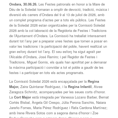
Ondara, 30.06.26.
Les Festes patronals en honor a la Mare de
Déu de la Soledat tornaran a omplir de devoció, tradició, música i
diversió els carrers d’Ondara del 9 al 13 de juliol de 2026, amb
un complet programa d’actes per a tots els públics. Les Festes
de la Soledat 2026 estan organitzades per la Comissió Soledat
2026 amb la col·laboració de la Regidoria de Festes i Tradicions
de l’Ajuntament d’Ondara. La Comissió ha treballat intensament
durant tot l’any per a preparar unes festes que tornen a posar en
valor les tradicions i la participació del poble, havent realitzat un
gran esforç durant tot l’any. El seu esforç ha sigut agraït per
l’Alcalde d’Ondara, José Ramiro; i pel Regidor de Festes i
Tradicions, Miguel Gomis, els quals han aprofitat per a demanar
la màxima participació i convidar a tot el poble a gaudir de les
festes i a participar en tots els actes programats.
La Comissió Soledat 2026 està encapçalada per la
Regina
Major,
Zaira Quintanar Rodríguez, i la
Regina Infantil
, Aivee
Zaragoza Schmitz, acompanyades per les seues corts d’honor.
La
Cort Major
està integrada per Vanessa Lozano Barber, Bernat
Cortés Bisbal, Àngela Gil Crespo, Júlia Perona Sanchis, Naiara
Jareño Fornes, Maria Pérez Rodríguez i Rafa Cardona Martínez;
amb Irene Rivera Sotos com a segona dama d’honor i Zoe