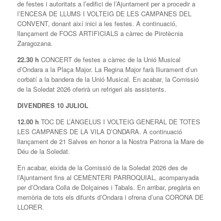
de festes i autoritats a l’edifici de l’Ajuntament per a procedir a
l’ENCESA DE LLUMS I VOLTEIG DE LES CAMPANES DEL
CONVENT, donant així inici a les festes. A continuació,
llançament de FOCS ARTIFICIALS a càrrec de Pirotècnia
Zaragozana.
22.30 h
CONCERT de festes a càrrec de la Unió Musical
d’Ondara a la Plaça Major. La Regina Major farà lliurament d’un
corbatí a la bandera de la Unió Musical. En acabar, la Comissió
de la Soledat 2026 oferirà un refrigeri als assistents.
DIVENDRES 10 JULIOL
12.00 h
TOC DE L’ÀNGELUS I VOLTEIG GENERAL DE TOTES
LES CAMPANES DE LA VILA D’ONDARA. A continuació
llançament de 21 Salves en honor a la Nostra Patrona la Mare de
Déu de la Soledat.
En acabar, eixida de la Comissió de la Soledat 2026 des de
l’Ajuntament fins al CEMENTERI PARROQUIAL, acompanyada
per d’Ondara Colla de Dolçaines i Tabals. En arribar, pregària en
memòria de tots els difunts d’Ondara i ofrena d’una CORONA DE
LLORER.