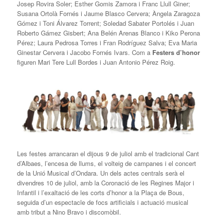
Josep Rovira Soler; Esther Gomis Zamora i Franc Llull Giner;
Susana Ortolà Fornés i Jaume Blasco Cervera; Àngela Zaragoza
Gómez i Toni Álvarez Torrent; Soledad Sabater Portolés i Juan
Roberto Gámez Gisbert; Ana Belén Arenas Blanco i Kiko Perona
Pérez; Laura Pedrosa Torres i Fran Rodríguez Salva; Eva Maria
Ginestar Cervera i Jacobo Fornés Ivars. Com a
Festers d’honor
figuren Mari Tere Lull Bordes i Juan Antonio Pérez Roig.
Les festes arrancaran el dijous 9 de juliol amb el tradicional Cant
d’Albaes, l’encesa de llums, el volteig de campanes i el concert
de la Unió Musical d’Ondara. Un dels actes centrals serà el
divendres 10 de juliol, amb la Coronació de les Regines Major i
Infantil i l’exaltació de les corts d’honor a la Plaça de Bous,
seguida d’un espectacle de focs artificials i actuació musical
amb tribut a Nino Bravo i discomòbil.