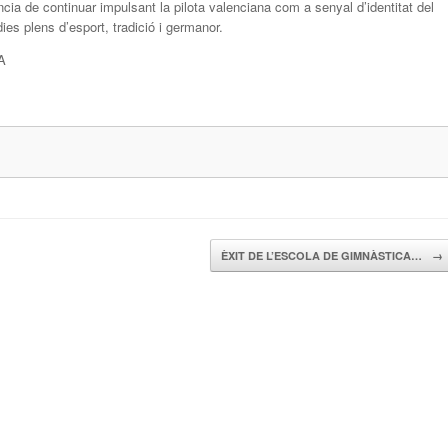
ncia de continuar impulsant la pilota valenciana com a senyal d’identitat del
dies plens d’esport, tradició i germanor.
A
ÈXIT DE L’ESCOLA DE GIMNÀSTICA…
→