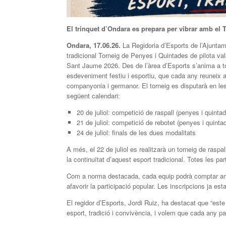
El trinquet d’Ondara es prepara per vibrar amb el
Ondara, 17.06.26.
La Regidoria d’Esports de l’Ajuntame
tradicional Torneig de Penyes i Quintades de pilota v
Sant Jaume 2026. Des de l’àrea d’Esports s’anima a tot
esdeveniment festiu i esportiu, que cada any reuneix a
companyonia i germanor. El torneig es disputarà en les m
següent calendari:
20 de juliol: competició de raspall (penyes i quinta
21 de juliol: competició de rebotet (penyes i quinta
24 de juliol: finals de les dues modalitats
A més, el 22 de juliol es realitzarà un torneig de raspal
la continuïtat d’aquest esport tradicional. Totes les p
Com a norma destacada, cada equip podrà comptar amb u
afavorir la participació popular. Les inscripcions ja e
El regidor d’Esports, Jordi Ruiz, ha destacat que “es
esport, tradició i convivència, i volem que cada any p