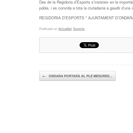
Des de la Regidoria d’Esports s’insisteix en la importà
poble, i es convida a tota la ciutadania a gaudir d’uns 
REGIDORIA D’ESPORTS * AJUNTAMENT D’ONDAR
Publicado en
Actualitat
,
Esports
.
Navegador de artículos
←
ONDARA PORTARÀ AL PLE MESURES…