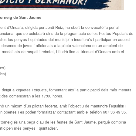
 Torneig de Sant Jaume
nt d’Ondara, dirigida per Jordi Ruiz, ha obert la convocatòria per al
alenciana, que se celebrarà dins de la programació de les Festes Populars de
es les penyes i quintades del municipi a inscriure’s i participar en aquest
 desenes de joves i aficionats a la pilota valenciana en un ambient de
odalitats de raspall i rebotet, i tindrà lloc al trinquet d’Ondara amb el
des)
des)
l dirigit a xiquetes i xiquets, fomentant així la participació dels més menuts i
artides començaran a les 17:00 hores.
n màxim d’un pilotari federat, amb l’objectiu de mantindre l’equilibri i
stan obertes i es poden formalitzar contactant amb el telèfon 607 36 49 35.
te torneig és una peça clau de les festes de Sant Jaume, perquè combina
articipen més penyes i quintades”.