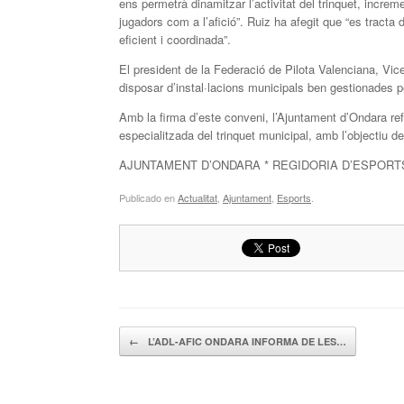
ens permetrà dinamitzar l’activitat del trinquet, increm
jugadors com a l’afició”. Ruiz ha afegit que “es tracta
eficient i coordinada”.
El president de la Federació de Pilota Valenciana, Vice
disposar d’instal·lacions municipals ben gestionades pe
Amb la firma d’este conveni, l’Ajuntament d’Ondara ref
especialitzada del trinquet municipal, amb l’objectiu de 
AJUNTAMENT D’ONDARA * REGIDORIA D’ESPORT
Publicado en
Actualitat
,
Ajuntament
,
Esports
.
Navegador de artículos
←
L’ADL-AFIC ONDARA INFORMA DE LES…