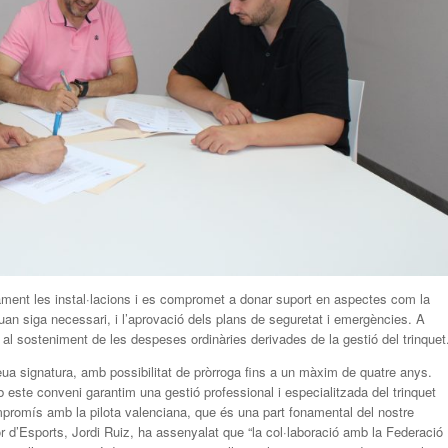
tament les instal·lacions i es compromet a donar suport en aspectes com la
uan siga necessari, i l’aprovació dels plans de seguretat i emergències. A
l sosteniment de les despeses ordinàries derivades de la gestió del trinquet
seua signatura, amb possibilitat de pròrroga fins a un màxim de quatre anys.
este conveni garantim una gestió professional i especialitzada del trinquet
promís amb la pilota valenciana, que és una part fonamental del nostre
idor d’Esports, Jordi Ruiz, ha assenyalat que “la col·laboració amb la Federació