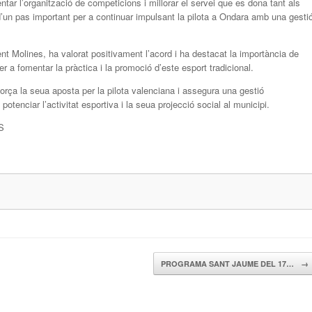
entar l’organització de competicions i millorar el servei que es dona tant als
 d’un pas important per a continuar impulsant la pilota a Ondara amb una gesti
nt Molines, ha valorat positivament l’acord i ha destacat la importància de
r a fomentar la pràctica i la promoció d’este esport tradicional.
orça la seua aposta per la pilota valenciana i assegura una gestió
potenciar l’activitat esportiva i la seua projecció social al municipi.
S
PROGRAMA SANT JAUME DEL 17…
→