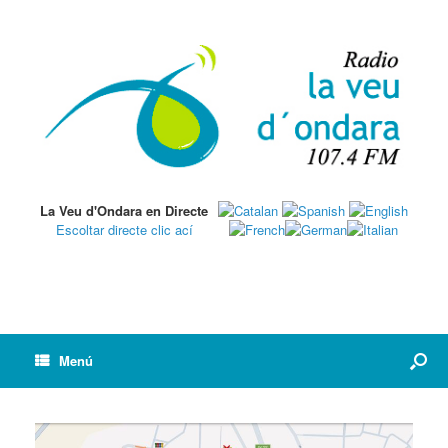
La Veu d'Ondara en Directe
Escoltar directe clic ací
Menú