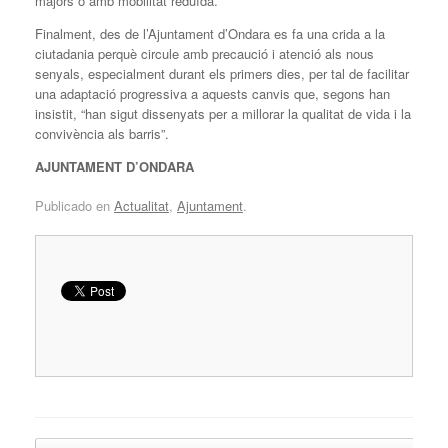
majors o amb mobilitat reduïda.
Finalment, des de l’Ajuntament d’Ondara es fa una crida a la
ciutadania perquè circule amb precaució i atenció als nous
senyals, especialment durant els primers dies, per tal de facilitar
una adaptació progressiva a aquests canvis que, segons han
insistit, “han sigut dissenyats per a millorar la qualitat de vida i la
convivència als barris”.
AJUNTAMENT D’ONDARA
Publicado en
Actualitat
,
Ajuntament
.
Navegador de artículos