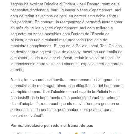
segons ha explicat l’alcalde d’Ondara, José Ramiro, “naix de la
necessitat d’ordenar el barri i guanyar places d’aparcament, així
com de reduir situacions de perill en carrers amb doble sentit i
fort pendent”. En concret, la reorganització permetrà incrementar
en més de 15 les places d’aparcament, així com millorar la
seguretat en zones sensibles com l’entorn de l’Escola de
Música, amb una circulació més ordenada i reducció de
maniobres complicades. El cap de la Policia Local, Toni Galiano,
ha destacat que aquest tipus de disseny, basat en una “malla de
circulació”, ajuda a calmar el trànsit, reduir la velocitat i facilitar
la convivència entre vehicles i vianants, especialment en carrers
estrets.
A més, la nova ordenació evita carrers sense eixida i garanteix
alternatives de recorregut, alhora que dificulta l’ús del barri com a
via ràpida de pas. Tant l’alcalde com el cap de la Policia Local
han insistit en la importància de la paciència durant els primers
dies d’adaptació, remarcant que els canvis “sempre generen un
període inicial de confusió, però acaben sent positius per al
conjunt del veïnat”.
Pamis: circulació per reduir el trànsit de pas