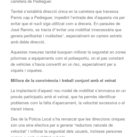
carretera de Pedreguer.
També s’establirà direcció única en la carretera que travessa
Pamis cap a Pedreguer, impedint l’entrada des d’aquesta via per
evitar que el nucli siga utilitzat com a drecera. En paraules de
José Ramiro, es tracta d’“evitar una mobilitat innecessària que
genera perillositat i molèsties”, especialment en carrers estrets
amb doble direcció.
Aquestes mesures també busquen millorar la seguretat en zones
pròximes a equipaments com el poliesportiu, on el pas constant
de vehicles s’havia convertit en un risc, especialment per a
xiquets i xiquetes.
Millora de la convivència i treball conjunt amb el veïnat
La implantació d’aquest nou model de mobilitat s’emmarca en un
procés participatiu amb el veïnat, que ha permès identificar
problemes com la falta d’aparcament, la velocitat excessiva o el
trànsit intens.
Des de la Policia Local s’ha remarcat que les direccions úniques
són una eina efectiva per a generar “reductors naturals de
velocitat” i millorar la seguretat dels usuaris, incloses persones