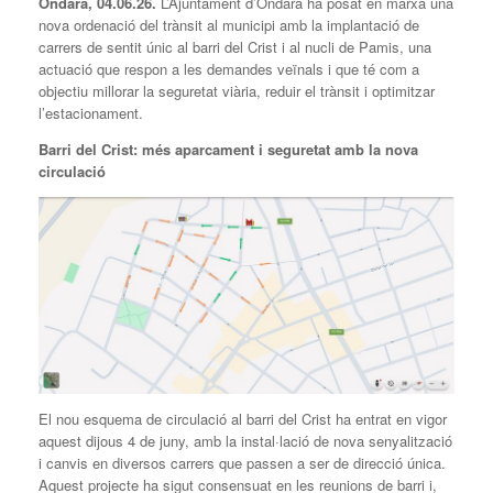
Ondara, 04.06.26.
L’Ajuntament d’Ondara ha posat en marxa una
nova ordenació del trànsit al municipi amb la implantació de
carrers de sentit únic al barri del Crist i al nucli de Pamis, una
actuació que respon a les demandes veïnals i que té com a
objectiu millorar la seguretat viària, reduir el trànsit i optimitzar
l’estacionament.
Barri del Crist: més aparcament i seguretat amb la nova
circulació
El nou esquema de circulació al barri del Crist ha entrat en vigor
aquest dijous 4 de juny, amb la instal·lació de nova senyalització
i canvis en diversos carrers que passen a ser de direcció única.
Aquest projecte ha sigut consensuat en les reunions de barri i,