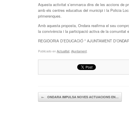
Aquesta activitat s’emmarca dins de les accions de pro
amb els centres educatius del municipi i la Policia Lo
primerenques.
Amb aquesta proposta, Ondara reafirma el seu comprom
la convivència i la participació activa de la comunitat 
REGIDORIA D’EDUCACIÓ * AJUNTAMENT D’ONDA
Publicado en
Actualitat
,
Ajuntament
.
Navegador de artículos
←
ONDARA IMPULSA NOVES ACTUACIONS EN…