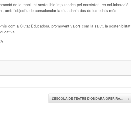
moció de la mobilitat sostenible impulsades pel consistori, en col·laboració
cal, amb l’objectiu de conscienciar la ciutadania des de les edats més
ís com a Ciutat Educadora, promovent valors com la salut, la sostenibilitat
educativa.
RA
L’ESCOLA DE TEATRE D’ONDARA OFERIRÀ…
→