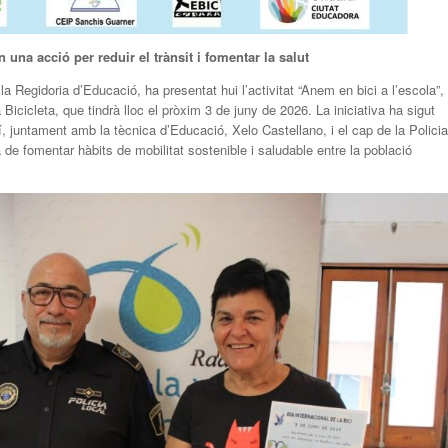
una acció per reduir el trànsit i fomentar la salut
a Regidoria d’Educació, ha presentat hui l’activitat “Anem en bici a l’escola”,
Bicicleta, que tindrà lloc el pròxim 3 de juny de 2026. La iniciativa ha sigut
 juntament amb la tècnica d’Educació, Xelo Castellano, i el cap de la Policia
de fomentar hàbits de mobilitat sostenible i saludable entre la població