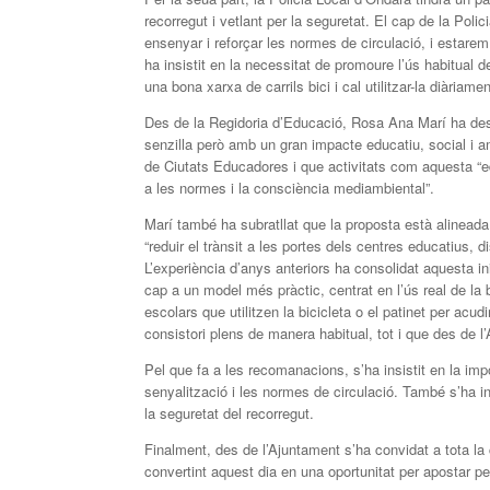
recorregut i vetlant per la seguretat. El cap de la Poli
ensenyar i reforçar les normes de circulació, i estare
ha insistit en la necessitat de promoure l’ús habitual 
una bona xarxa de carrils bici i cal utilitzar-la diàriamen
Des de la Regidoria d’Educació, Rosa Ana Marí ha desta
senzilla però amb un gran impacte educatiu, social i a
de Ciutats Educadores i que activitats com aquesta “e
a les normes i la consciència mediambiental”.
Marí també ha subratllat que la proposta està alinead
“reduir el trànsit a les portes dels centres educatius, 
L’experiència d’anys anteriors ha consolidat aquesta i
cap a un model més pràctic, centrat en l’ús real de la
escolars que utilitzen la bicicleta o el patinet per ac
consistori plens de manera habitual, tot i que des de 
Pel que fa a les recomanacions, s’ha insistit en la impor
senyalització i les normes de circulació. També s’ha in
la seguretat del recorregut.
Finalment, des de l’Ajuntament s’ha convidat a tota la
convertint aquest dia en una oportunitat per apostar pe