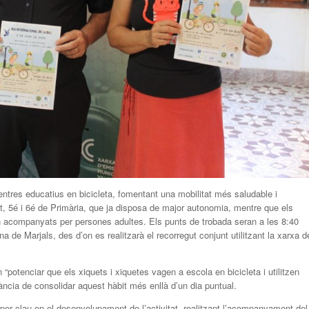
centres educatius en bicicleta, fomentant una mobilitat més saludable i
4t, 5é i 6é de Primària, que ja disposa de major autonomia, mentre que els
n acompanyats per persones adultes. Els punts de trobada seran a les 8:40
na de Marjals, des d’on es realitzarà el recorregut conjunt utilitzant la xarxa d
 “potenciar que els xiquets i xiquetes vagen a escola en bicicleta i utilitzen
tància de consolidar aquest hàbit més enllà d’un dia puntual.
aper clau en el desenvolupament de l’activitat, realitzant l’acompanyament del