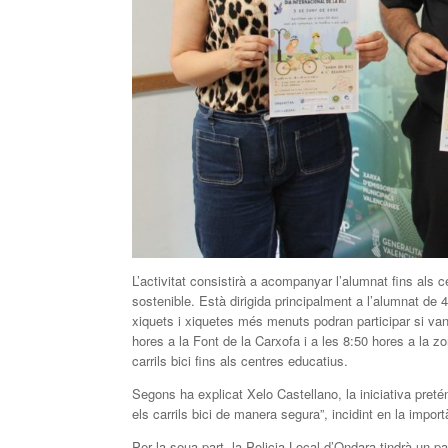
L’activitat consistirà a acompanyar l’alumnat fins als 
sostenible. Està dirigida principalment a l’alumnat de 
xiquets i xiquetes més menuts podran participar si va
hores a la Font de la Carxofa i a les 8:50 hores a la zo
carrils bici fins als centres educatius.
Segons ha explicat Xelo Castellano, la iniciativa pretén
els carrils bici de manera segura”, incidint en la impor
Per la seua part, la Policia Local d’Ondara tindrà un p