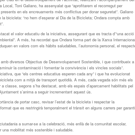
cia Local, Toni Galiano, ha assenyalat que “aprofitarem el recorregut per
m presents en els encreuaments més conflictius per donar seguretat”. Galiano
de la bicicleta: “no hem d’esperar al Dia de la Bicicleta; Ondara compta amb
t”.
cat el valor educatiu de la iniciativa, assegurant que es tracta d’“una acció
mbiental”. A més, ha recordat que Ondara forma part de la Xarxa Internaciona
duquen en valors com els hàbits saludables, l’autonomia personal, el respect
a amb diversos Objectius de Desenvolupament Sostenible, i que contribueix a
disminuir la contaminació i fomentar la convivència i els vincles socials”.
niciativa, que “els centres educatius esperen cada any” i que ha evolucionat
 bicicleta com a mitjà de transport quotidià. A més, cada vegada són més els
udir a classe, segons s’ha destacat, amb els espais d’aparcament habilitats pel
l’Ajuntament s’anima a seguir incrementant aquest ús.
tància de portar casc, revisar l’estat de la bicicleta i respectar la
format que es restringirà temporalment el trànsit en alguns carrers per garanti
 ciutadania a sumar-se a la celebració, més enllà de la comunitat escolar,
r una mobilitat més sostenible i saludable.