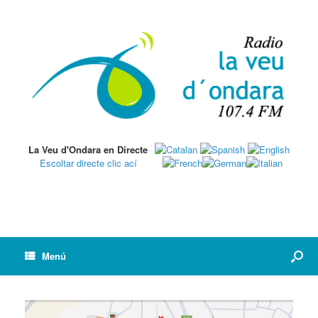
La Veu d'Ondara en Directe
Escoltar directe clic ací
Menú