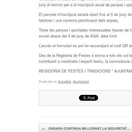
juny el termini per a la inscripció anual de penyes i q
El període d’inscripció estarà obert fins al 5 de juny d
festives i una correcta planificació dels espais.
Totes les penyes i quintades interessades hauran de for
enviat abans del 5 de juny de 2026, data límit.
L’accés al formulari es pot fer escanejant el codi QR d
Des de la Regidoria de Festes s’anima a tots els col·l
contribuint a mantindre l’esperit festiu, la convivènci
REGIDORIA DE FESTES I TRADICIONS * AJUNTA
Publicado en
Actualitat
,
Ajuntament
.
Navegador de artículos
←
ONDARA CONTINUA MILLORANT LA SEGURETAT…