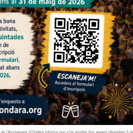
 de l’Ajuntament d’Ondara informa que s’ha ampliat fins aquest divendres 5 d