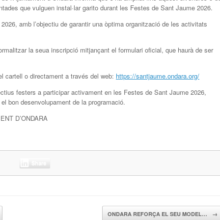
uintades que vulguen instal·lar garito durant les Festes de Sant Jaume 2026.
e 2026, amb l’objectiu de garantir una òptima organització de les activitats
malitzar la seua inscripció mitjançant el formulari oficial, que haurà de ser
el cartell o directament a través del web:
https://santjaume.ondara.org/
ectius festers a participar activament en les Festes de Sant Jaume 2026,
a i el bon desenvolupament de la programació.
MENT D’ONDARA
Share
ONDARA REFORÇA EL SEU MODEL…
→