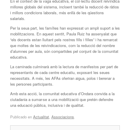
En el context de la vaga educativa, el col·lectiu docent reivindica
millores globals del sistema, incloent també la reducció de ràtios
i millors condicions laborals, més enllà de les qüestions
salarials.
Per la seua part, les famílies han expressat un ampli suport a les
mobilitzacions. En aquest sentit, Paula Ruiz ha assenyalat que
“els docents estan lluitant pels nostres fills i filles” i ha remarcat
que moltes de les reivindicacions, com la reducció del nombre
d’alumnes per aula, són compartides pel conjunt de la comunitat
educativa.
La caminada culminarà amb la lectura de manifestos per part de
representants de cada centre educatiu, exposant les seues
necessitats. A més, les AFAs oferiran aigua, polos i berenar a
les persones participants.
Amb esta acció, la comunitat educativa d’Ondara convida a la
ciutadania a sumar-se a una mobilització que pretén defendre
una educació pública, inclusiva i de qualitat.
Publicado en
Actualitat
,
Associacions
.