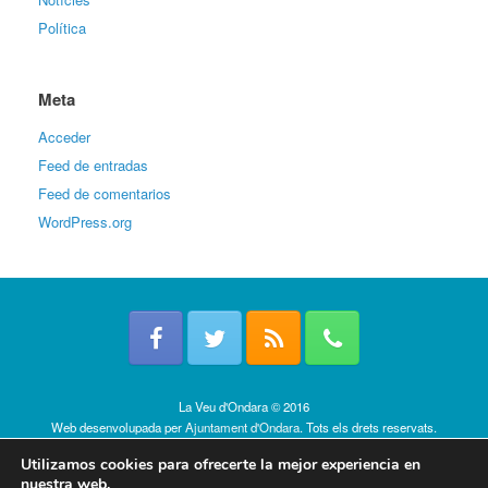
Política
Meta
Acceder
Feed de entradas
Feed de comentarios
WordPress.org
La Veu d'Ondara © 2016
Web desenvolupada per
Ajuntament d'Ondara
. Tots els drets reservats.
Política de cookies
Utilizamos cookies para ofrecerte la mejor experiencia en
nuestra web.