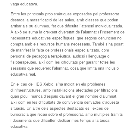
vaga educativa.
Entre les principals problemàtiques exposades pel professorat
destaca la massificació de les aules, amb classes que poden
arribar als 30 alumnes, fet que dificulta l’atenció individualitzada.
A això se suma la creixent diversitat de l’alumnat i l’increment de
necessitats educatives específiques, que segons denuncien no
compta amb els recursos humans necessaris. També s’ha posat
de manifest la falta de professionals especialitzats, com
personal de pedagogia terapèutica, audició i llenguatge o
fisioterapeutes, així com les dificultats per garantir totes les
sessions que requereix l’alumnat, cosa que limita una inclusió
educativa real.
En el cas de l’IES Xebic, s’ha incidit en els problemes
d’infraestructures, amb instal·lacions afectades per filtracions
quan plou i manca d’espais davant el gran nombre d’alumnat,
així com en les dificultats de convivència derivades d’aquesta
situació. Un altre dels aspectes destacats és l’excés de
burocràcia que recau sobre el professorat, amb múltiples tràmits
i documents que dificulten dedicar més temps a la tasca
educativa.