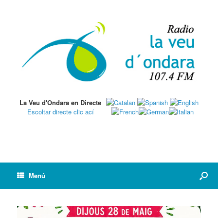
La Veu d'Ondara en Directe
Escoltar directe clic ací
Menú