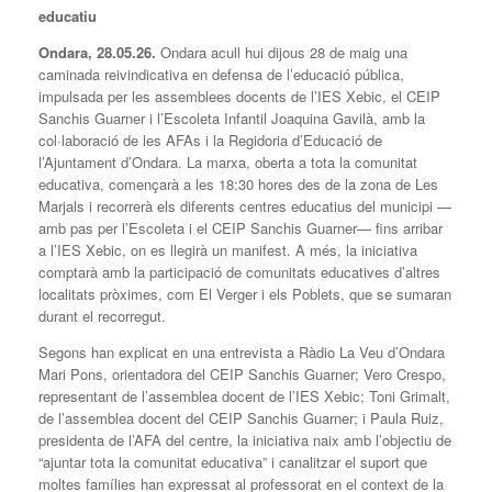
educatiu
Ondara,
28.05.
26.
Ondara acull hui dijous 28 de maig una
caminada reivindicativa en defensa de l’educació pública,
impulsada per les assemblees docents de l’IES Xebic, el CEIP
Sanchis Guarner i l’Escoleta Infantil Joaquina Gavilà, amb la
col·laboració de les AFAs i la Regidoria d’Educació de
l’Ajuntament d’Ondara. La marxa, oberta a tota la comunitat
educativa, començarà a les 18:30 hores des de la zona de Les
Marjals i recorrerà els diferents centres educatius del municipi —
amb pas per l’Escoleta i el CEIP Sanchis Guarner— fins arribar
a l’IES Xebic, on es llegirà un manifest. A més, la iniciativa
comptarà amb la participació de comunitats educatives d’altres
localitats pròximes, com El Verger i els Poblets, que se sumaran
durant el recorregut.
Segons han explicat en una entrevista a Ràdio La Veu d’Ondara
Mari Pons, orientadora del CEIP Sanchis Guarner; Vero Crespo,
representant de l’assemblea docent de l’IES Xebic; Toni Grimalt,
de l’assemblea docent del CEIP Sanchis Guarner; i Paula Ruiz,
presidenta de l’AFA del centre, la iniciativa naix amb l’objectiu de
“ajuntar tota la comunitat educativa” i canalitzar el suport que
moltes famílies han expressat al professorat en el context de la